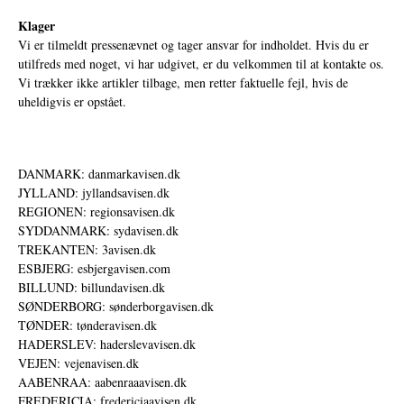
Klager
Vi er tilmeldt pressenævnet og tager ansvar for indholdet. Hvis du er
utilfreds med noget, vi har udgivet, er du velkommen til at kontakte os.
Vi trækker ikke artikler tilbage, men retter faktuelle fejl, hvis de
uheldigvis er opstået.
DANMARK: danmarkavisen.dk
JYLLAND: jyllandsavisen.dk
REGIONEN: regionsavisen.dk
SYDDANMARK: sydavisen.dk
TREKANTEN: 3avisen.dk
ESBJERG: esbjergavisen.com
BILLUND: billundavisen.dk
SØNDERBORG: sønderborgavisen.dk
TØNDER: tønderavisen.dk
HADERSLEV: haderslevavisen.dk
VEJEN: vejenavisen.dk
AABENRAA: aabenraaavisen.dk
FREDERICIA: fredericiaavisen.dk