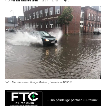
Af
Andreas Andreassen
-
08:04 - 12. juli
0
Foto: Matthias Niels Runge Madsen, Fredericia AVISEN