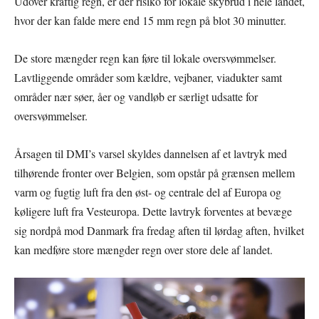
Udover kraftig regn, er der risiko for lokale skybrud i hele landet,
hvor der kan falde mere end 15 mm regn på blot 30 minutter.
De store mængder regn kan føre til lokale oversvømmelser.
Lavtliggende områder som kældre, vejbaner, viadukter samt
områder nær søer, åer og vandløb er særligt udsatte for
oversvømmelser.
Årsagen til DMI’s varsel skyldes dannelsen af et lavtryk med
tilhørende fronter over Belgien, som opstår på grænsen mellem
varm og fugtig luft fra den øst- og centrale del af Europa og
køligere luft fra Vesteuropa. Dette lavtryk forventes at bevæge
sig nordpå mod Danmark fra fredag aften til lørdag aften, hvilket
kan medføre store mængder regn over store dele af landet.