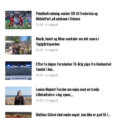
Pokallodtrækning sender OB til Fredericia og
Middelfart på udebane i Odense
21:28 - 6. august
Musik, kunst og åbne samtaler om det svære i
Teglgårdsparken
20:23 - 6. august
Efter to døgns forsvinden: 15-årig pige fra Hedensted
fundet i live...
18:23 - 6. august
Louise Mejnert Ferslev om vejen mod en tredje
Lillebæltsbro: »Jeg synes,...
12:32 - 6. august
Mathias Gidsel skal møde noget, han ikke er god til: I...