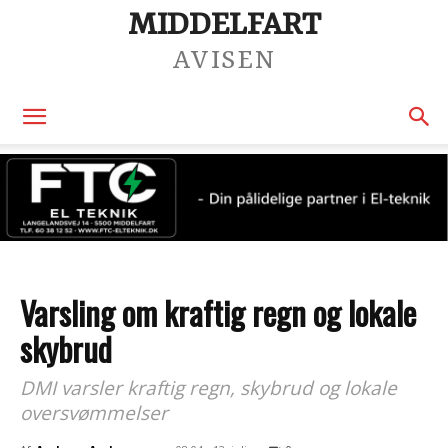
MIDDELFART
AVISEN
Varsling om kraftig regn og lokale
skybrud
DMI varsler kraftig regn, skybrud og lokale
oversvømmelser