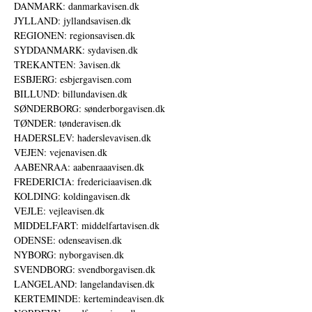
DANMARK: danmarkavisen.dk
JYLLAND: jyllandsavisen.dk
REGIONEN: regionsavisen.dk
SYDDANMARK: sydavisen.dk
TREKANTEN: 3avisen.dk
ESBJERG: esbjergavisen.com
BILLUND: billundavisen.dk
SØNDERBORG: sønderborgavisen.dk
TØNDER: tønderavisen.dk
HADERSLEV: haderslevavisen.dk
VEJEN: vejenavisen.dk
AABENRAA: aabenraaavisen.dk
FREDERICIA: fredericiaavisen.dk
KOLDING: koldingavisen.dk
VEJLE: vejleavisen.dk
MIDDELFART: middelfartavisen.dk
ODENSE: odenseavisen.dk
NYBORG: nyborgavisen.dk
SVENDBORG: svendborgavisen.dk
LANGELAND: langelandavisen.dk
KERTEMINDE: kertemindeavisen.dk