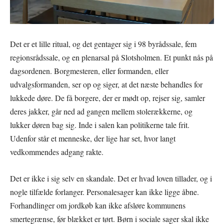
Det er et lille ritual, og det gentager sig i 98 byrådssale, fem
regionsrådssale, og en plenarsal på Slotsholmen. Et punkt nås på
dagsordenen. Borgmesteren, eller formanden, eller
udvalgsformanden, ser op og siger, at det næste behandles for
lukkede døre. De få borgere, der er mødt op, rejser sig, samler
deres jakker, går ned ad gangen mellem stolerækkerne, og
lukker døren bag sig. Inde i salen kan politikerne tale frit.
Udenfor står et menneske, der lige har set, hvor langt
vedkommendes adgang rakte.
Det er ikke i sig selv en skandale. Det er hvad loven tillader, og i
nogle tilfælde forlanger. Personalesager kan ikke ligge åbne.
Forhandlinger om jordkøb kan ikke afsløre kommunens
smertegrænse, før blækket er tørt. Børn i sociale sager skal ikke