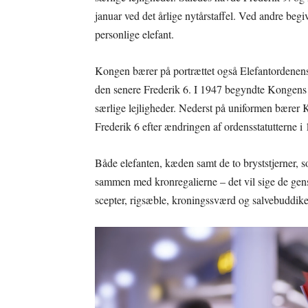
januar ved det årlige nytårstaffel. Ved andre beg
personlige elefant.
Kongen bærer på portrættet også Elefantordenens b
den senere Frederik 6. I 1947 begyndte Kongens m
særlige lejligheder. Nederst på uniformen bærer 
Frederik 6 efter ændringen af ordensstatutterne i
Både elefanten, kæden samt de to bryststjerner, so
sammen med kronregalierne – det vil sige de g
scepter, rigsæble, kroningssværd og salvebuddik