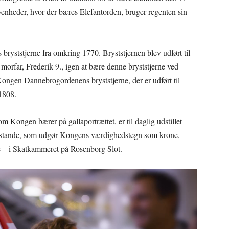
ivenheder, hvor der bæres Elefantorden, bruger regenten sin
ryststjerne fra omkring 1770. Bryststjernen blev udført til
orfar, Frederik 9., igen at bære denne bryststjerne ved
Kongen Dannebrogordenens bryststjerne, der er udført til
 1808.
m Kongen bærer på gallaportrættet, er til daglig udstillet
enstande, som udgør Kongens værdighedstegn som krone,
e – i Skatkammeret på Rosenborg Slot.