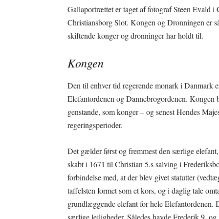
Gallaportrættet er taget af fotograf Steen Evald
Christiansborg Slot. Kongen og Dronningen er sål
skiftende konger og dronninger har holdt til.
Kongen
Den til enhver tid regerende monark i Danmark e
Elefantordenen og Dannebrogordenen. Kongen bære
genstande, som konger – og senest Hendes Majes
regeringsperioder.
Det gælder først og fremmest den særlige elefant
skabt i 1671 til Christian 5.s salving i Frederiks
forbindelse med, at der blev givet statutter (vedt
taffelsten formet som et kors, og i daglig tale o
grundlæggende elefant for hele Elefantordenen. De
særlige lejligheder. Således havde Frederik 9. og 