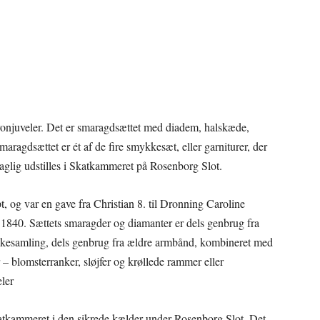
kronjuveler. Det er smaragdsættet med diadem, halskæde,
maragdsættet er ét af de fire smykkesæt, eller garniturer, der
 daglig udstilles i Skatkammeret på Rosenborg Slot.
, og var en gave fra Christian 8. til Dronning Caroline
 1840. Sættets smaragder og diamanter er dels genbrug fra
kesamling, dels genbrug fra ældre armbånd, kombineret med
 – blomsterranker, sløjfer og krøllede rammer eller
eler
skatkammeret i den sikrede kælder under Rosenborg Slot. Det