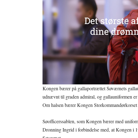
Kongen bærer på gallaportrættet Søværnets gallau
udnævnt til graden admiral, og gallauniformen er d
Om halsen bærer Kongen Storkommandørkorset a
Søofficerssablen, som Kongen bærer med uniformen
Dronning Ingrid i forbindelse med, at Kongen i 19
Søværnet.