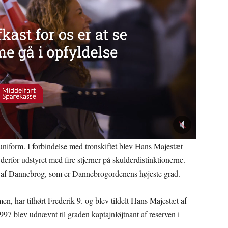
niform. I forbindelse med tronskiftet blev Hans Majestæt
erfor udstyret med fire stjerner på skulderdistinktionerne.
f Dannebrog, som er Dannebrogordenens højeste grad.
, har tilhørt Frederik 9. og blev tildelt Hans Majestæt af
97 blev udnævnt til graden kaptajnløjtnant af reserven i