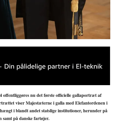
 offentliggøres nu det første officielle gallaportræt af
rættet viser Majestæterne i galla med Elefantordenen i
ængt i blandt andet statslige institutioner, herunder på
n samt på danske fartøjer.