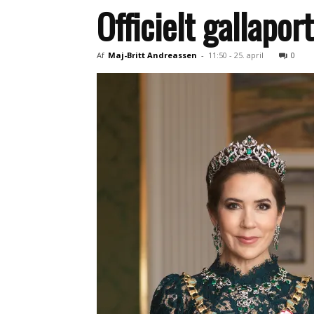
Officielt gallapo
Af
Maj-Britt Andreassen
-
11:50 - 25. april
0