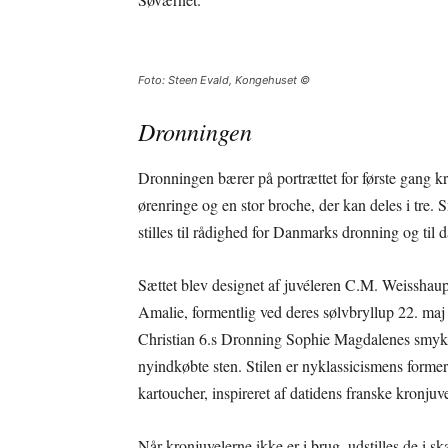
Foto: Steen Evald, Kongehuset ©
Dronningen
Dronningen bærer på portrættet for første gang 
ørenringe og en stor broche, der kan deles i tre. S
stilles til rådighed for Danmarks dronning og til
Sættet blev designet af juvéleren C.M. Weisshaupt
Amalie, formentlig ved deres sølvbryllup 22. maj
Christian 6.s Dronning Sophie Magdalenes smyk
nyindkøbte sten. Stilen er nyklassicismens former
kartoucher, inspireret af datidens franske kronjuv
Når kronjuvelerne ikke er i brug, udstilles de i 