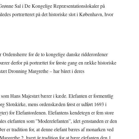
 i Grønne Sal i De Kongelige Repræsentationslokaler på
edes portrætteret på det historiske slot i København, hvor
r Ordensherre for de to kongelige danske ridderordener
r derfor på portrættet for første gang en række historiske
tæt Dronning Margrethe – har båret i deres
, som Hans Majestæt bærer i kæde. Elefanten er formentlig
borg Slotskirke, mens ordenskæden først er udført 1693 i
ægter) for Elefantordenen. Elefantens kendetegn er fem store
mtales elefanten som ”Moderelefanten”, idet genstanden er den
r er tradition for, at denne elefant bæres af monarken ved
Margrethe 2. hvert år tradition for at bære elefanten den 1.