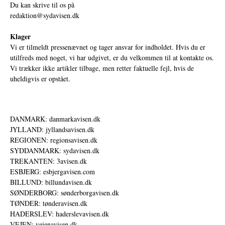
Du kan skrive til os på
redaktion@sydavisen.dk
Klager
Vi er tilmeldt pressenævnet og tager ansvar for indholdet. Hvis du er
utilfreds med noget, vi har udgivet, er du velkommen til at kontakte os.
Vi trækker ikke artikler tilbage, men retter faktuelle fejl, hvis de
uheldigvis er opstået.
DANMARK: danmarkavisen.dk
JYLLAND: jyllandsavisen.dk
REGIONEN: regionsavisen.dk
SYDDANMARK: sydavisen.dk
TREKANTEN: 3avisen.dk
ESBJERG: esbjergavisen.com
BILLUND: billundavisen.dk
SØNDERBORG: sønderborgavisen.dk
TØNDER: tønderavisen.dk
HADERSLEV: haderslevavisen.dk
VEJEN: vejenavisen.dk