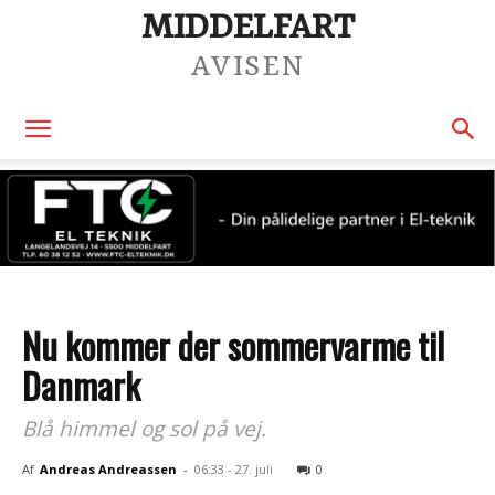
MIDDELFART
AVISEN
Nu kommer der sommervarme til
Danmark
Blå himmel og sol på vej.
Af
Andreas Andreassen
-
06:33 - 27. juli
0