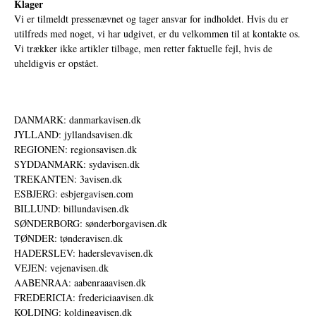
Klager
Vi er tilmeldt pressenævnet og tager ansvar for indholdet. Hvis du er
utilfreds med noget, vi har udgivet, er du velkommen til at kontakte os.
Vi trækker ikke artikler tilbage, men retter faktuelle fejl, hvis de
uheldigvis er opstået.
DANMARK: danmarkavisen.dk
JYLLAND: jyllandsavisen.dk
REGIONEN: regionsavisen.dk
SYDDANMARK: sydavisen.dk
TREKANTEN: 3avisen.dk
ESBJERG: esbjergavisen.com
BILLUND: billundavisen.dk
SØNDERBORG: sønderborgavisen.dk
TØNDER: tønderavisen.dk
HADERSLEV: haderslevavisen.dk
VEJEN: vejenavisen.dk
AABENRAA: aabenraaavisen.dk
FREDERICIA: fredericiaavisen.dk
KOLDING: koldingavisen.dk