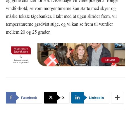
og gode chancer for sol. Disse dage vil være præget af rolige
vindforhold, selvom morgentimerne kan starte med skyer og
måske lokale tågebanker. I takt med at ugen skrider frem, vil
temperaturerne gradvist stige, og vi kan se frem til værdier
mellem 20 og 25 grader.
Facebook
X
Linkedin