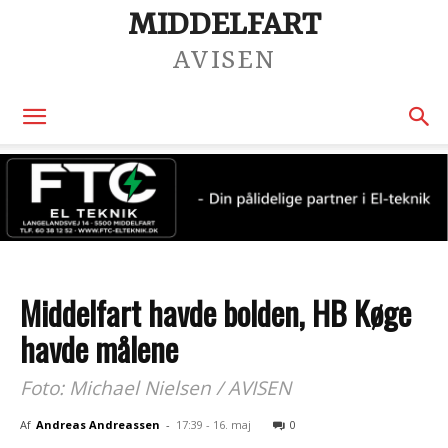
MIDDELFART
AVISEN
Middelfart havde bolden, HB Køge
havde målene
Foto: Michael Nielsen / AVISEN
Af
Andreas Andreassen
-
17:39 - 16. maj
0