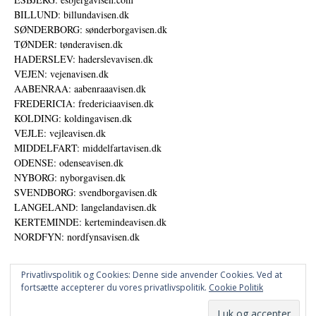
BILLUND: billundavisen.dk
SØNDERBORG: sønderborgavisen.dk
TØNDER: tønderavisen.dk
HADERSLEV: haderslevavisen.dk
VEJEN: vejenavisen.dk
AABENRAA: aabenraaavisen.dk
FREDERICIA: fredericiaavisen.dk
KOLDING: koldingavisen.dk
VEJLE: vejleavisen.dk
MIDDELFART: middelfartavisen.dk
ODENSE: odenseavisen.dk
NYBORG: nyborgavisen.dk
SVENDBORG: svendborgavisen.dk
LANGELAND: langelandavisen.dk
KERTEMINDE: kertemindeavisen.dk
NORDFYN: nordfynsavisen.dk
Privatlivspolitik og Cookies: Denne side anvender Cookies. Ved at
fortsætte accepterer du vores privatlivspolitik.
Cookie Politik
Annoncer
Udgiver