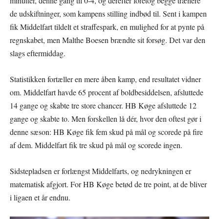
minutter, denne gang til 0-4, og derefter foretog begge trænere
de udskiftninger, som kampens stilling indbød til. Sent i kampen
fik Middelfart tildelt et straffespark, en mulighed for at pynte på
regnskabet, men Malthe Boesen brændte sit forsøg. Det var den
slags eftermiddag.
Statistikken fortæller en mere åben kamp, end resultatet vidner
om. Middelfart havde 65 procent af boldbesiddelsen, afsluttede
14 gange og skabte tre store chancer. HB Køge afsluttede 12
gange og skabte to. Men forskellen lå dér, hvor den oftest gør i
denne sæson: HB Køge fik fem skud på mål og scorede på fire
af dem. Middelfart fik tre skud på mål og scorede ingen.
Sidstepladsen er forlængst Middelfarts, og nedrykningen er
matematisk afgjort. For HB Køge betød de tre point, at de bliver
i ligaen et år endnu.