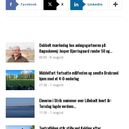
Facebook
X
Linkedin
Dobbelt mærkedag hos anlægsgartneren på
Bøgeskovvej: Jesper Bjerrisgaard runder 50 og...
08:00 - 8. august
Middelfart fortsatte målfesten og sendte Brabrand
hjem med et 4-0-nederlag
21:28 - 7. august
Eleverne i Strib svømmer over Lillebælt hvert år:
Torsdag lagde verdens...
11:50 - 7. august
Togtrafikken står stille ved Kolding efter