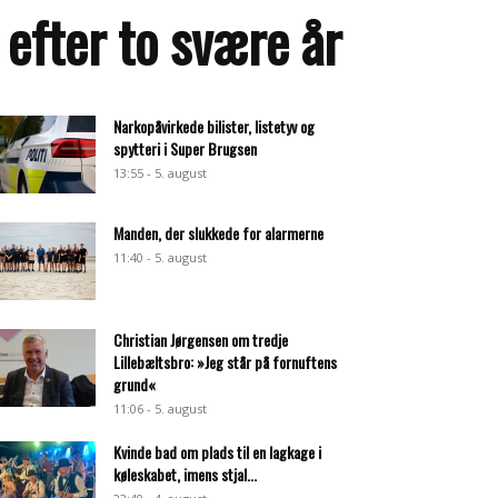
 efter to svære år
Narkopåvirkede bilister, listetyv og
spytteri i Super Brugsen
13:55 - 5. august
Manden, der slukkede for alarmerne
11:40 - 5. august
Christian Jørgensen om tredje
Lillebæltsbro: »Jeg står på fornuftens
grund«
11:06 - 5. august
Kvinde bad om plads til en lagkage i
køleskabet, imens stjal...