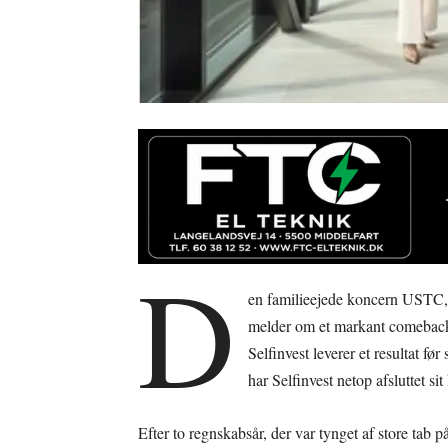
D
en familieejede koncern USTC, 
melder om et markant comeback 
Selfinvest leverer et resultat fø
har Selfinvest netop afsluttet si
Efter to regnskabsår, der var tynget af store tab p