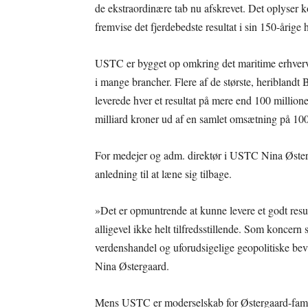
de ekstraordinære tab nu afskrevet. Det oplyser 
fremvise det fjerdebedste resultat i sin 150-årige h
USTC er bygget op omkring det maritime erhver
i mange brancher. Flere af de største, heribla
leverede hver et resultat på mere end 100 million
milliard kroner ud af en samlet omsætning på 100
For medejer og adm. direktør i USTC Nina Øster
anledning til at læne sig tilbage.
»Det er opmuntrende at kunne levere et godt resul
alligevel ikke helt tilfredsstillende. Som koncern 
verdenshandel og uforudsigelige geopolitiske bev
Nina Østergaard.
Mens USTC er moderselskab for Østergaard-familie