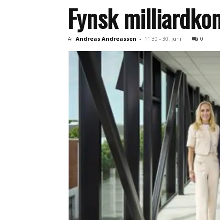
Fynsk milliardkon
Af
Andreas Andreassen
-
11:30 - 30. juni
0