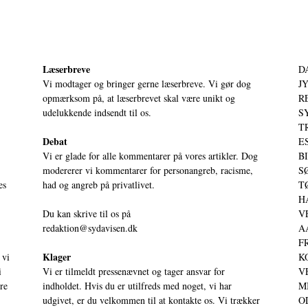
Læserbreve
D
Vi modtager og bringer gerne læserbreve. Vi gør dog
JY
opmærksom på, at læserbrevet skal være unikt og
RE
udelukkende indsendt til os.
S
T
Debat
ES
Vi er glade for alle kommentarer på vores artikler. Dog
BI
modererer vi kommentarer for personangreb, racisme,
SØ
es
had og angreb på privatlivet.
TØ
HA
Du kan skrive til os på
VE
redaktion@sydavisen.dk
AA
FR
Klager
 vi
KO
i
Vi er tilmeldt pressenævnet og tager ansvar for
VE
ere
indholdet. Hvis du er utilfreds med noget, vi har
MI
udgivet, er du velkommen til at kontakte os. Vi trækker
OD