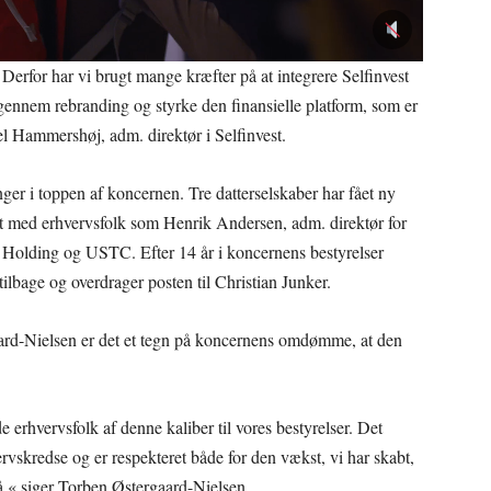
t. Derfor har vi brugt mange kræfter på at integrere Selfinvest
ennem rebranding og styrke den finansielle platform, som er
el Hammershøj, adm. direktør i Selfinvest.
nger i toppen af koncernen. Tre datterselskaber har fået ny
rket med erhvervsfolk som Henrik Andersen, adm. direktør for
r Holding og USTC. Efter 14 år i koncernens bestyrelser
lbage og overdrager posten til Christian Junker.
aard-Nielsen er det et tegn på koncernens omdømme, at den
de erhvervsfolk af denne kaliber til vores bestyrelser. Det
skredse og er respekteret både for den vækst, vi har skabt,
på,« siger Torben Østergaard-Nielsen.