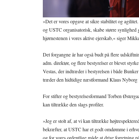
»Det er vores opgave at sikre stabilitet og agilite
og USTC organisatorisk, skabe større synlighed g
hjørnestenen i vores aktive ejerskab,« siger Mikk
Det forgangne år har også budt på flere udskiftni
adm. direktør, og flere bestyrelser er blevet sty
Vestas, der indtræder i bestyrelsen i både Bunke
træder den hidtidige næstformand Klaus Nyborg ti
For stifter og bestyrelsesformand Torben Østerg
kan tiltrække den slags profiler.
»Jeg er stolt af, at vi kan tiltrække højtrespektere
bekræfter, at USTC har et godt omdømme i erhverv
og for vores ordentlige måde at drive forretning 