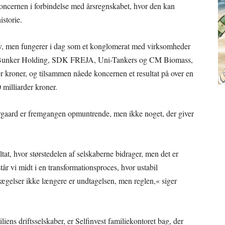
koncernen i forbindelse med årsregnskabet, hvor den kan
istorie.
v, men fungerer i dag som et konglomerat med virksomheder
ndt Bunker Holding, SDK FREJA, Uni-Tankers og CM Biomass,
er kroner, og tilsammen nåede koncernen et resultat på over en
 milliarder kroner.
gaard er fremgangen opmuntrende, men ikke noget, der giver
tat, hvor størstedelen af selskaberne bidrager, men det er
står vi midt i en transformationsproces, hvor ustabil
ægelser ikke længere er undtagelsen, men reglen,« siger
ns driftsselskaber, er Selfinvest familiekontoret bag, der