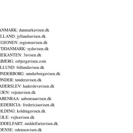
ANMARK: danmarkavisen.dk
LLAND: jyllandsavisen.dk
GIONEN: regionsavisen.dk
YDDANMARK: sydavisen.dk
REKANTEN: 3avisen.dk
BJERG: esbjergavisen.com
LLUND: billundavisen.dk
NDERBORG: sønderborgavisen.dk
NDER: tønderavisen.dk
DERSLEV: haderslevavisen.dk
JEN: vejenavisen.dk
BENRAA: aabenraaavisen.dk
EDERICIA: fredericiaavisen.dk
LDING: koldingavisen.dk
JLE: vejleavisen.dk
DDELFART: middelfartavisen.dk
ENSE: odenseavisen.dk