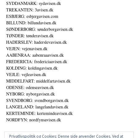
SYDDANMARK: sydavisen.dk
TREKANTEN: 3avisen.dk
ESBJERG: esbjergavisen.com
BILLUND: billundavisen.dk
SØNDERBORG: sønderborgavisen.dk
TØNDER: tønderavisen.dk
HADERSLEV: haderslevavisen.dk
VEJEN: vejenavisen.dk
AABENRAA: aabenraaavisen.dk
FREDERICIA: fredericiaavisen.dk
KOLDING: koldingavisen.dk
VEJLE: vejleavisen.dk
MIDDELFART: middelfartavisen.dk
ODENSE: odenseavisen.dk
NYBORG: nyborgavisen.dk
SVENDBORG: svendborgavisen.dk
LANGELAND: langelandavisen.dk
KERTEMINDE: kertemindeavisen.dk
NORDFYN: nordfynsavisen.dk
Privatlivspolitik og Cookies: Denne side anvender Cookies. Ved at