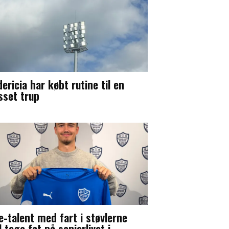
ericia har købt rutine til en
sset trup
le-talent med fart i støvlerne
 tage fat på seniorlivet i