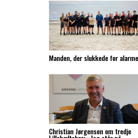
Manden, der slukkede for alarm
Christian Jørgensen om tredje
Lillebæltsbro: »Jeg står på