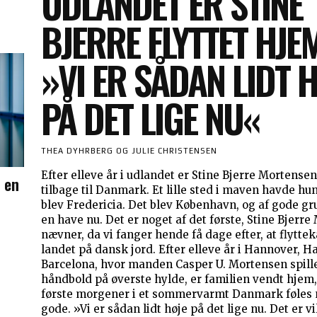
UDLANDET ER STINE
BJERRE FLYTTET HJE
»VI ER SÅDAN LIDT 
PÅ DET LIGE NU«
THEA DYHRBERG OG JULIE CHRISTENSEN
Efter elleve år i udlandet er Stine Bjerre Mortensen 
e en
tilbage til Danmark. Et lille sted i maven havde hun
blev Fredericia. Det blev København, og af gode grunde. 
en have nu. Det er noget af det første, Stine Bjerr
nævner, da vi fanger hende få dage efter, at flytte
landet på dansk jord. Efter elleve år i Hannover, 
Barcelona, hvor manden Casper U. Mortensen spill
håndbold på øverste hylde, er familien vendt hjem,
første morgener i et sommervarmt Danmark føles 
gode. »Vi er sådan lidt høje på det lige nu. Det er vi