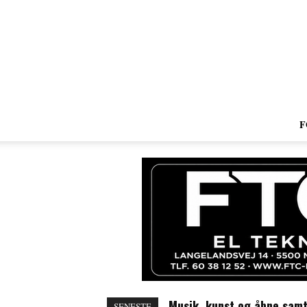
F
Musik, kunst og åbne samt
Efter to døgns forsvinde
SENESTE