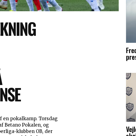
KNING
Fred
pre
Å
ENSE
 af en pokalkamp. Torsdag
 af Betano Pokalen, og
Vej
perliga-klubben OB, der
skal