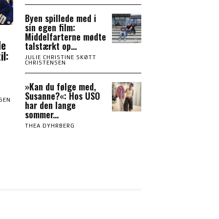
Byen spillede med i
sin egen film:
Middelfarterne mødte
de
talstærkt op...
il:
JULIE CHRISTINE SKØTT
CHRISTENSEN
»Kan du følge med,
Susanne?«: Hos USO
NSEN
har den lange
sommer...
THEA DYHRBERG