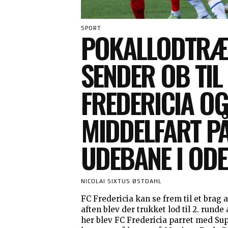
SPORT
POKALLODTRÆ
SENDER OB TIL
FREDERICIA OG
MIDDELFART P
UDEBANE I OD
NICOLAI SIXTUS ØSTDAHL
FC Fredericia kan se frem til et brag
aften blev der trukket lod til 2. runde
her blev FC Fredericia parret med Su