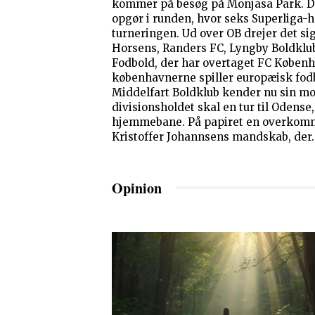
kommer på besøg på Monjasa Park. Det er et af de helt store
opgør i runden, hvor seks Superliga-h
turneringen. Ud over OB drejer det si
Horsens, Randers FC, Lyngby Boldklu
Fodbold, der har overtaget FC Københ
københavnerne spiller europæisk fodbol
Middelfart Boldklub kender nu sin mo
divisionsholdet skal en tur til Odense
hjemmebane. På papiret en overkomm
Kristoffer Johannsens mandskab, der..
Opinion