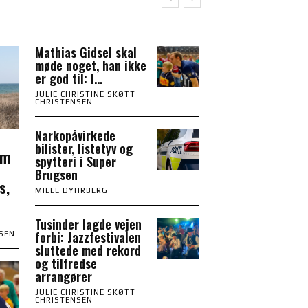
Mathias Gidsel skal
møde noget, han ikke
er god til: I...
JULIE CHRISTINE SKØTT
CHRISTENSEN
Narkopåvirkede
bilister, listetyv og
om
spytteri i Super
Brugsen
s,
MILLE DYHRBERG
Tusinder lagde vejen
forbi: Jazzfestivalen
NSEN
sluttede med rekord
og tilfredse
arrangører
JULIE CHRISTINE SKØTT
CHRISTENSEN