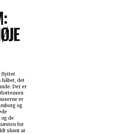
M:
HØJE
flyttet
 håbet, det
Der er
e Mortensen
kasserne er
Hamborg og
ede
 og de
næsten for
ldt skønt at