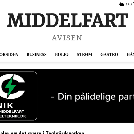
14.5
MIDDELFART
AVISEN
ORSIDEN
BUSINESS
BOLIG
STRØM
GASTRO
HÅ
aler om det svære i Teglgårdsparken
n: 15-årig pige fra Hedensted fundet i live i Ungarn