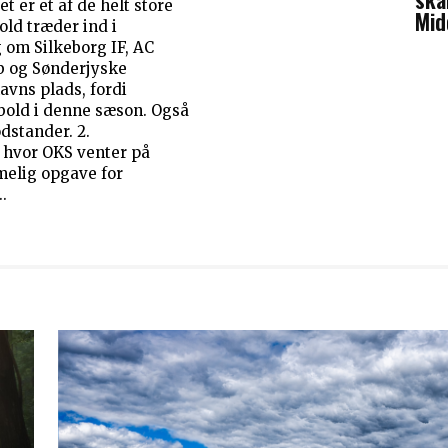
Mid
old træder ind i
g om Silkeborg IF, AC
b og Sønderjyske
avns plads, fordi
d i denne sæson. Også
dstander. 2.
, hvor OKS venter på
elig opgave for
.