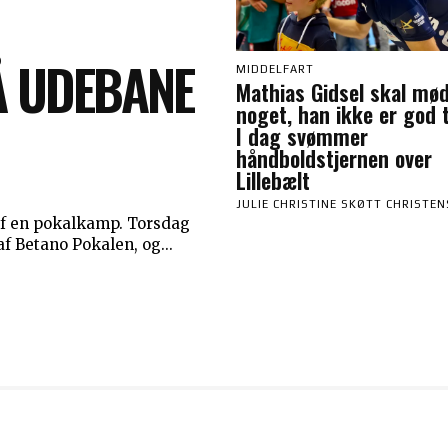
Å UDEBANE
MIDDELFART
Mathias Gidsel skal mø
noget, han ikke er god t
I dag svømmer
håndboldstjernen over
Lillebælt
JULIE CHRISTINE SKØTT CHRISTE
 af en pokalkamp. Torsdag
af Betano Pokalen, og...