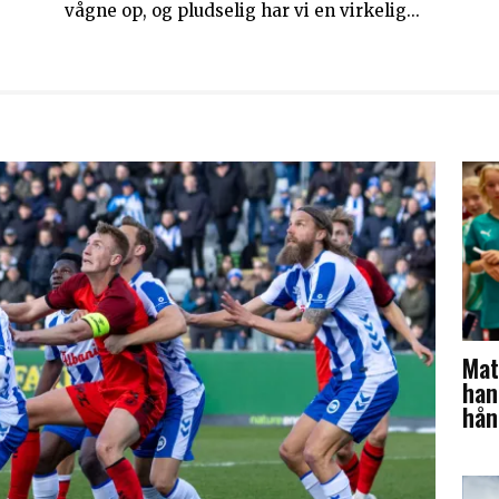
vågne op, og pludselig har vi en virkelig...
Mat
han
hån