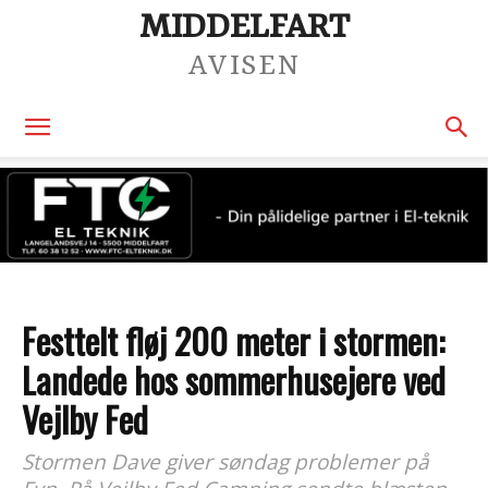
MIDDELFART
AVISEN
Festtelt fløj 200 meter i stormen:
Landede hos sommerhusejere ved
Vejlby Fed
Stormen Dave giver søndag problemer på