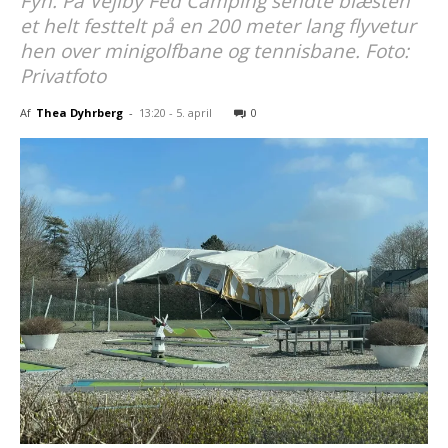
Fyn. På Vejlby Fed Camping sendte blæsten
et helt festtelt på en 200 meter lang flyvetur
hen over minigolfbane og tennisbane. Foto:
Privatfoto
Af
Thea Dyhrberg
-
13:20 - 5. april
0