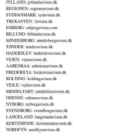
JYLLAND: jyllandsavisen.dk
REGIONEN: regionsavisen.dk
SYDDANMARK: sydavisen.dk
TREKANTEN: 3avisen.dk
ESBJERG: esbjergavisen.com
BILLUND: billundavisen.dk
SØNDERBORG: sønderborgavisen.dk
TØNDER: tønderavisen.dk
HADERSLEV: haderslevavisen.dk
VEJEN: vejenavisen.dk
AABENRAA: aabenraaavisen.dk
FREDERICIA: fredericiaavisen.dk
KOLDING: koldingavisen.dk
VEJLE: vejleavisen.dk
MIDDELFART: middelfartavisen.dk
ODENSE: odenseavisen.dk
NYBORG: nyborgavisen.dk
SVENDBORG: svendborgavisen.dk
LANGELAND: langelandavisen.dk
KERTEMINDE: kertemindeavisen.dk
NORDFYN: nordfynsavisen.dk