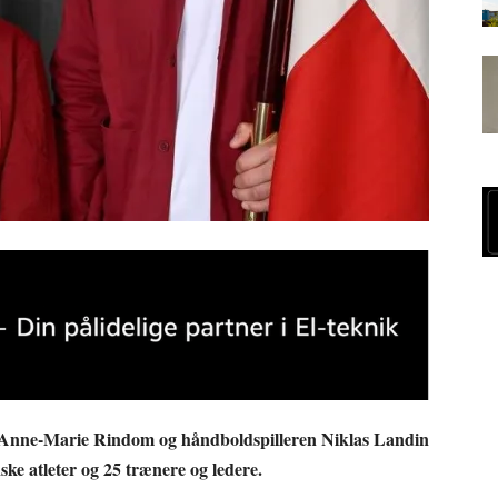
n Anne-Marie Rindom og håndboldspilleren Niklas Landin
ke atleter og 25 trænere og ledere.