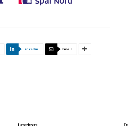
Linkedin
Email
Læserbreve
D