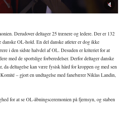
onien. Derudover deltager 25 trænere og ledere. Der er 132
de danske OL-hold. En del danske atleter er dog ikke
ere i den sidste halvdel af OL. Desuden er kriteriet for at
dere med de sportslige forberedelser. Derfor deltager danske
ter, da deltagelse kan være fysisk hård for kroppen og med sen
omité – gjort en undtagelse med fanebærer Niklas Landin,
ighed for at se OL-åbningsceremonien på fjernsyn, og staben