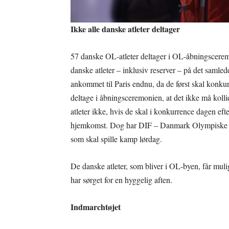
Ikke alle danske atleter deltager
57 danske OL-atleter deltager i OL-åbningscerem
danske atleter – inklusiv reserver – på det samle
ankommet til Paris endnu, da de først skal konkurr
deltage i åbningsceremonien, at det ikke må kolli
atleter ikke, hvis de skal i konkurrence dagen ef
hjemkomst. Dog har DIF – Danmark Olympiske K
som skal spille kamp lørdag.
De danske atleter, som bliver i OL-byen, får mul
har sørget for en hyggelig aften.
Indmarchtøjet