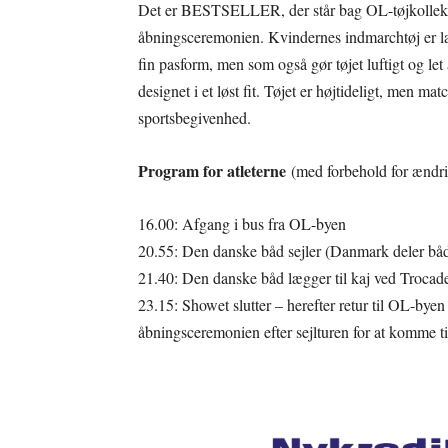
Det er BESTSELLER, der står bag OL-tøjkollektio
åbningsceremonien. Kvindernes indmarchtøj er lav
fin pasform, men som også gør tøjet luftigt og l
designet i et løst fit. Tøjet er højtideligt, men mat
sportsbegivenhed.
Program for atleterne
(med forbehold for ændri
16.00: Afgang i bus fra OL-byen
20.55: Den danske båd sejler (Danmark deler bå
21.40: Den danske båd lægger til kaj ved Trocad
23.15: Showet slutter – herefter retur til OL-byen
åbningsceremonien efter sejlturen for at komme ti