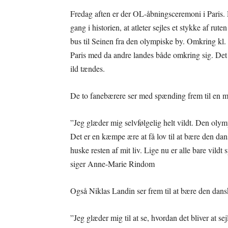
Fredag aften er der OL-åbningsceremoni i Paris. D
gang i historien, at atleter sejles et stykke af ru
bus til Seinen fra den olympiske by. Omkring kl.
Paris med da andre landes både omkring sig. Det
ild tændes.
De to fanebærere ser med spænding frem til en m
”Jeg glæder mig selvfølgelig helt vildt. Den oly
Det er en kæmpe ære at få lov til at bære den dansk
huske resten af mit liv. Lige nu er alle bare vildt
siger Anne-Marie Rindom
Også Niklas Landin ser frem til at bære den dans
”Jeg glæder mig til at se, hvordan det bliver at se