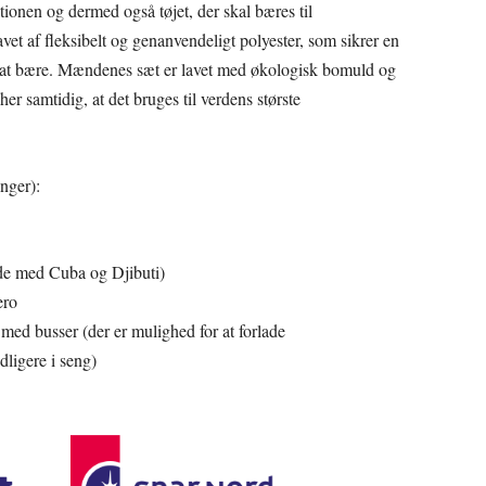
nen og dermed også tøjet, der skal bæres til
et af fleksibelt og genanvendeligt polyester, som sikrer en
et at bære. Mændenes sæt er lavet med økologisk bomuld og
cher samtidig, at det bruges til verdens største
nger):
de med Cuba og Djibuti)
ero
 med busser (der er mulighed for at forlade
dligere i seng)