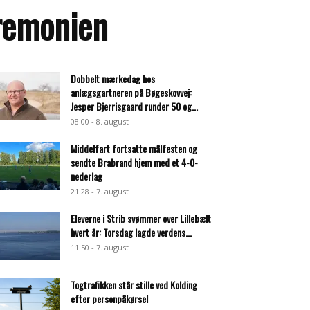
eremonien
Dobbelt mærkedag hos
anlægsgartneren på Bøgeskovvej:
Jesper Bjerrisgaard runder 50 og...
08:00 - 8. august
Middelfart fortsatte målfesten og
sendte Brabrand hjem med et 4-0-
nederlag
21:28 - 7. august
Eleverne i Strib svømmer over Lillebælt
hvert år: Torsdag lagde verdens...
11:50 - 7. august
Togtrafikken står stille ved Kolding
efter personpåkørsel