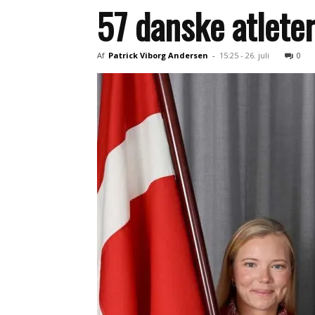
57 danske atlete
Af
Patrick Viborg Andersen
-
15:25 - 26. juli
0