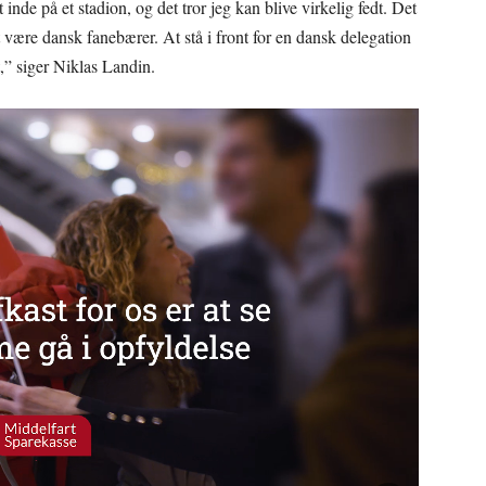
inde på et stadion, og det tror jeg kan blive virkelig fedt. Det
t være dansk fanebærer. At stå i front for en dansk delegation
t,” siger Niklas Landin.