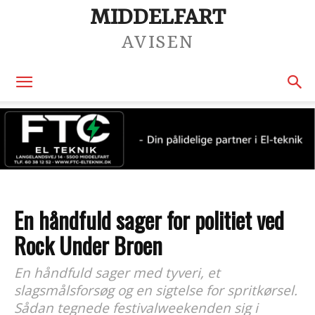
MIDDELFART
AVISEN
En håndfuld sager for politiet ved
Rock Under Broen
En håndfuld sager med tyveri, et
slagsmålsforsøg og en sigtelse for spritkørsel.
Sådan tegnede festivalweekenden sig i