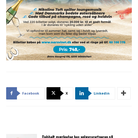
Facebook
X
Linkedin
Dobbelt mærkedag hos anlægsgartneren på