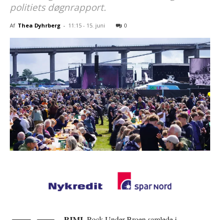
politiets døgnrapport.
Af
Thea Dyhrberg
-
11:15 - 15. juni
0
RIMI.
Rock Under Broen samlede i