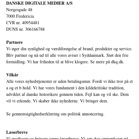
DANSKE DIGITALE MEDIER A/S
Norgesgade 48
7000 Fredericia
CVR nr. 40954481
DUNS nr. 306166788
Partnere
Vi øger din synlighed og værdiforøgelse af brand, produkter og service.
Bliv partner og nå ud til alle vores aviser i Syddanmark. Støt den frie
formidling. Vi har friheden til at blive klogere. Se mere på
dkq.dk.
Vilkår
Alle vores nyhedstjenester er uden betalingsmur. Fordi vi ikke tror på et
a og et b hold. Vi har vores fundament i den kildekritiske tradition,
udviklet af danske historikere gennem tiden. Fejl kan og vil ske. Dem
vil vi erkende. Vi skaber ikke nyhederne. Vi bringer dem.
Se gennemsigtighedserklæring om politisk annoncering.
Læserbreve
Vi modtager og bringer gerne læserbreve. Vi gør dog opmærksom på,