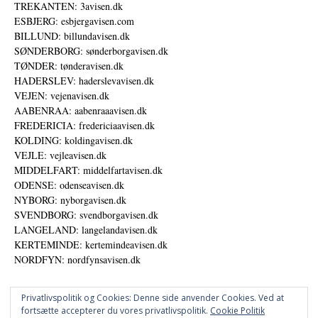
TREKANTEN: 3avisen.dk
ESBJERG: esbjergavisen.com
BILLUND: billundavisen.dk
SØNDERBORG: sønderborgavisen.dk
TØNDER: tønderavisen.dk
HADERSLEV: haderslevavisen.dk
VEJEN: vejenavisen.dk
AABENRAA: aabenraaavisen.dk
FREDERICIA: fredericiaavisen.dk
KOLDING: koldingavisen.dk
VEJLE: vejleavisen.dk
MIDDELFART: middelfartavisen.dk
ODENSE: odenseavisen.dk
NYBORG: nyborgavisen.dk
SVENDBORG: svendborgavisen.dk
LANGELAND: langelandavisen.dk
KERTEMINDE: kertemindeavisen.dk
NORDFYN: nordfynsavisen.dk
Privatlivspolitik og Cookies: Denne side anvender Cookies. Ved at
fortsætte accepterer du vores privatlivspolitik.
Cookie Politik