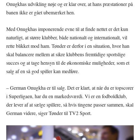
Onugkhas udvikling nøje og er klar over, at hans præstationer på
banen ikke er gået ubemærket hen.
Med Onugkhas imponerende evne til at finde nettet er det kun
naturligt, at større klubber, både nationalt og internationalt, vil
rette blikket mod ham. Tønder er derfor i en situation, hvor han
skal balancere mellem at sikre klubbens fremtidige sportslige
succes og at tage hensyn til de økonomiske muligheder, som et
salg af en så god spiller kan medføre.
– German Onugkha er til salg. Det er klart, at når du er topscorer
i Superligaen, har du en markedsværdi. Vi er en fodboldklub,
der lever af at sælge spillere, så hvis tingene passer sammen, skal
German videre, siger Tønder til TV2 Sport.