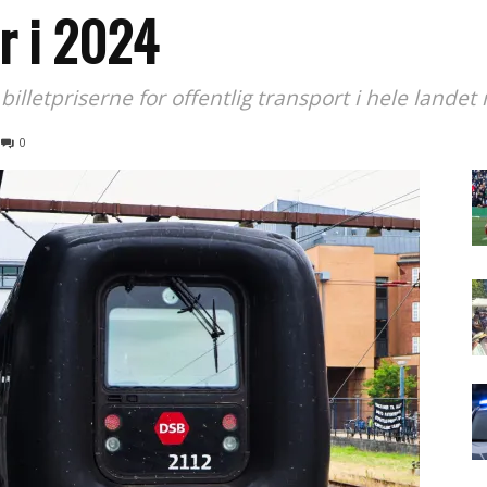
r i 2024
illetpriserne for offentlig transport i hele landet 
0