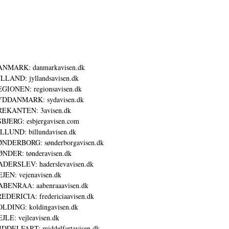
ANMARK: danmarkavisen.dk
LLAND: jyllandsavisen.dk
GIONEN: regionsavisen.dk
YDDANMARK: sydavisen.dk
REKANTEN: 3avisen.dk
BJERG: esbjergavisen.com
LLUND: billundavisen.dk
NDERBORG: sønderborgavisen.dk
NDER: tønderavisen.dk
DERSLEV: haderslevavisen.dk
JEN: vejenavisen.dk
BENRAA: aabenraaavisen.dk
EDERICIA: fredericiaavisen.dk
LDING: koldingavisen.dk
JLE: vejleavisen.dk
DDELFART: middelfartavisen.dk