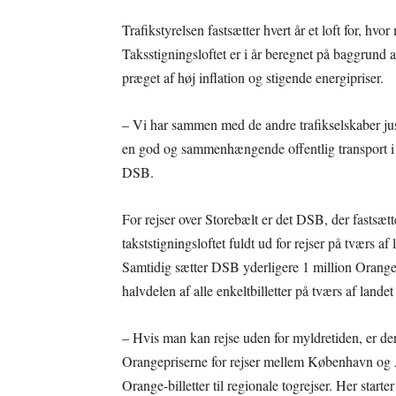
Trafikstyrelsen fastsætter hvert år et loft for, hvo
Taksstigningsloftet er i år beregnet på baggrund 
præget af høj inflation og stigende energipriser.
– Vi har sammen med de andre trafikselskaber juste
en god og sammenhængende offentlig transport i 
DSB.
For rejser over Storebælt er det DSB, der fastsætte
takststigningsloftet fuldt ud for rejser på tværs af
Samtidig sætter DSB yderligere 1 million Orangebil
halvdelen af alle enkeltbilletter på tværs af landet
– Hvis man kan rejse uden for myldretiden, er der f
Orangepriserne for rejser mellem København og A
Orange-billetter til regionale togrejser. Her starte