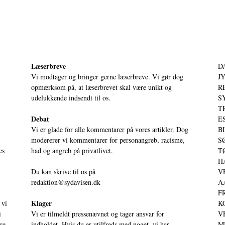
Læserbreve
D
Vi modtager og bringer gerne læserbreve. Vi gør dog
JY
opmærksom på, at læserbrevet skal være unikt og
RE
udelukkende indsendt til os.
S
T
Debat
ES
Vi er glade for alle kommentarer på vores artikler. Dog
BI
modererer vi kommentarer for personangreb, racisme,
SØ
es
had og angreb på privatlivet.
TØ
HA
Du kan skrive til os på
VE
redaktion@sydavisen.dk
AA
FR
Klager
 vi
KO
i
Vi er tilmeldt pressenævnet og tager ansvar for
VE
ere
indholdet. Hvis du er utilfreds med noget, vi har
MI