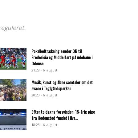
reguleret.
Pokallodtrækning sender OB til
Fredericia og Middelfart på udebane i
Odense
21:28 - 6. august
Musik, kunst og åbne samtaler om det
svære i Teglgårdsparken
20:23 - 6. august
Efter to døgns forsvinden: 15-årig pige
fra Hedensted fundet i live...
18:23 - 6. august