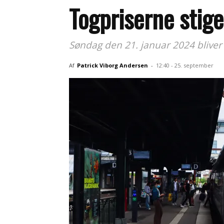
Togpriserne stige
Søndag den 21. januar 2024 bliver b
Af
Patrick Viborg Andersen
-
12:40 - 25. september