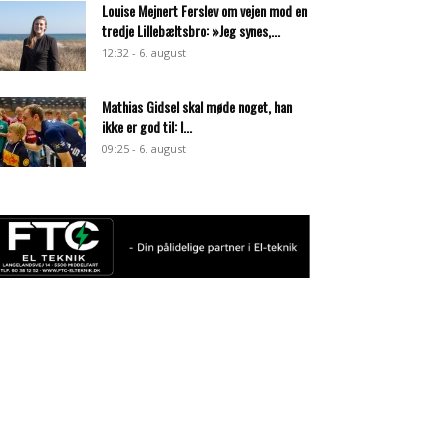
Louise Mejnert Ferslev om vejen mod en
tredje Lillebæltsbro: »Jeg synes,...
12:32 - 6. august
Mathias Gidsel skal møde noget, han
ikke er god til: I...
09:25 - 6. august