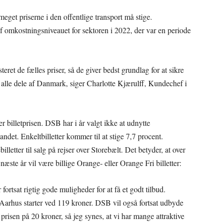
r meget priserne i den offentlige transport må stige.
af omkostningsniveauet for sektoren i 2022, der var en periode
ret de fælles priser, så de giver bedst grundlag for at sikre
alle dele af Danmark, siger Charlotte Kjærulff, Kundechef i
r billetprisen. DSB har i år valgt ikke at udnytte
 landet. Enkeltbilletter kommer til at stige 7,7 procent.
letter til salg på rejser over Storebælt. Det betyder, at over
 næste år vil være billige Orange- eller Orange Fri billetter:
ortsat rigtig gode muligheder for at få et godt tilbud.
arhus starter ved 119 kroner. DSB vil også fortsat udbyde
r prisen på 20 kroner, så jeg synes, at vi har mange attraktive