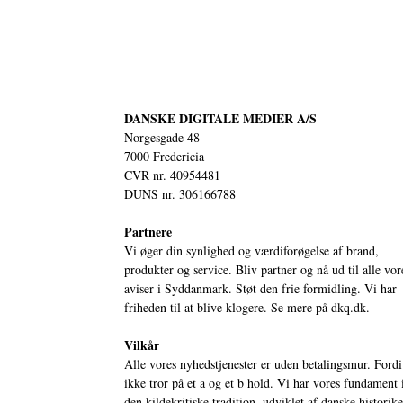
DANSKE DIGITALE MEDIER A/S
Norgesgade 48
7000 Fredericia
CVR nr. 40954481
DUNS nr. 306166788
Partnere
Vi øger din synlighed og værdiforøgelse af brand,
produkter og service. Bliv partner og nå ud til alle vor
aviser i Syddanmark. Støt den frie formidling. Vi har
friheden til at blive klogere. Se mere på
dkq.dk.
Vilkår
Alle vores nyhedstjenester er uden betalingsmur. Fordi
ikke tror på et a og et b hold. Vi har vores fundament 
den kildekritiske tradition, udviklet af danske historik