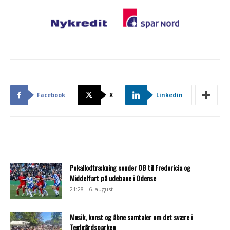
Facebook
X
Linkedin
Pokallodtrækning sender OB til Fredericia og
Middelfart på udebane i Odense
21:28 - 6. august
Musik, kunst og åbne samtaler om det svære i
Teglgårdsparken