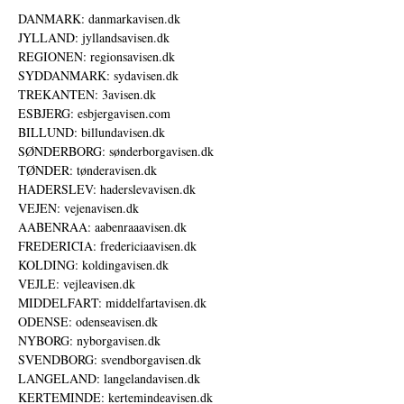
DANMARK: danmarkavisen.dk
JYLLAND: jyllandsavisen.dk
REGIONEN: regionsavisen.dk
SYDDANMARK: sydavisen.dk
TREKANTEN: 3avisen.dk
ESBJERG: esbjergavisen.com
BILLUND: billundavisen.dk
SØNDERBORG: sønderborgavisen.dk
TØNDER: tønderavisen.dk
HADERSLEV: haderslevavisen.dk
VEJEN: vejenavisen.dk
AABENRAA: aabenraaavisen.dk
FREDERICIA: fredericiaavisen.dk
KOLDING: koldingavisen.dk
VEJLE: vejleavisen.dk
MIDDELFART: middelfartavisen.dk
ODENSE: odenseavisen.dk
NYBORG: nyborgavisen.dk
SVENDBORG: svendborgavisen.dk
LANGELAND: langelandavisen.dk
KERTEMINDE: kertemindeavisen.dk