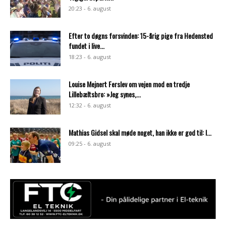
20:23 - 6. august
Efter to døgns forsvinden: 15-årig pige fra Hedensted
fundet i live...
18:23 - 6. august
Louise Mejnert Ferslev om vejen mod en tredje
Lillebæltsbro: »Jeg synes,...
12:32 - 6. august
Mathias Gidsel skal møde noget, han ikke er god til: I...
09:25 - 6. august