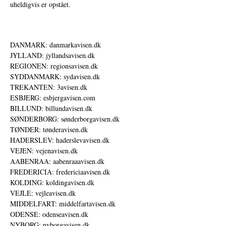
uheldigvis er opstået.
DANMARK: danmarkavisen.dk
JYLLAND: jyllandsavisen.dk
REGIONEN: regionsavisen.dk
SYDDANMARK: sydavisen.dk
TREKANTEN: 3avisen.dk
ESBJERG: esbjergavisen.com
BILLUND: billundavisen.dk
SØNDERBORG: sønderborgavisen.dk
TØNDER: tønderavisen.dk
HADERSLEV: haderslevavisen.dk
VEJEN: vejenavisen.dk
AABENRAA: aabenraaavisen.dk
FREDERICIA: fredericiaavisen.dk
KOLDING: koldingavisen.dk
VEJLE: vejleavisen.dk
MIDDELFART: middelfartavisen.dk
ODENSE: odenseavisen.dk
NYBORG: nyborgavisen.dk