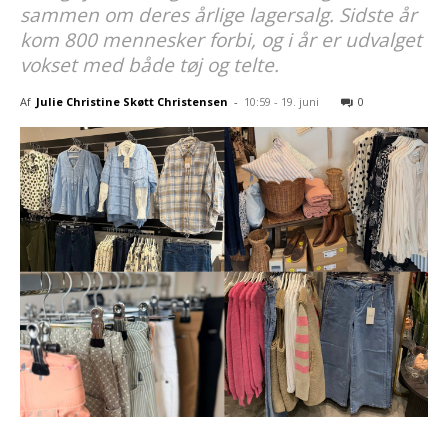
sammen om deres årlige lagersalg. Sidste år
kom 800 mennesker forbi, og i år er udvalget
vokset med både tøj og telte.
Af
Julie Christine Skøtt Christensen
-
10:59 - 19. juni
0