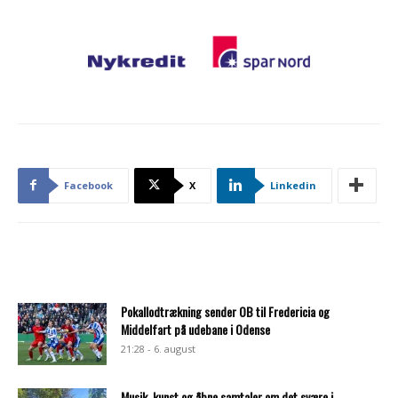
Facebook
X
Linkedin
Pokallodtrækning sender OB til Fredericia og
Middelfart på udebane i Odense
21:28 - 6. august
Musik, kunst og åbne samtaler om det svære i