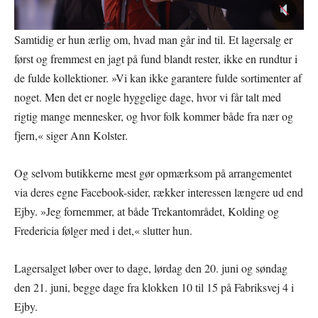
Samtidig er hun ærlig om, hvad man går ind til. Et lagersalg er
først og fremmest en jagt på fund blandt rester, ikke en rundtur i
de fulde kollektioner. »Vi kan ikke garantere fulde sortimenter af
noget. Men det er nogle hyggelige dage, hvor vi får talt med
rigtig mange mennesker, og hvor folk kommer både fra nær og
fjern,« siger Ann Kolster.
Og selvom butikkerne mest gør opmærksom på arrangementet
via deres egne Facebook-sider, rækker interessen længere ud end
Ejby. »Jeg fornemmer, at både Trekantområdet, Kolding og
Fredericia følger med i det,« slutter hun.
Lagersalget løber over to dage, lørdag den 20. juni og søndag
den 21. juni, begge dage fra klokken 10 til 15 på Fabriksvej 4 i
Ejby.