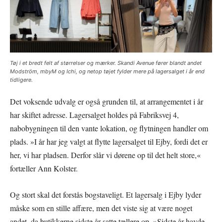
Tøj i et bredt felt af størrelser og mærker. Skandi Avenue fører blandt andet
Modström, mbyM og Ichi, og netop tøjet fylder mere på lagersalget i år end
tidligere.
Det voksende udvalg er også grunden til, at arrangementet i år
har skiftet adresse. Lagersalget holdes på Fabriksvej 4,
nabobygningen til den vante lokation, og flytningen handler om
plads. »I år har jeg valgt at flytte lagersalget til Ejby, fordi det er
her, vi har pladsen. Derfor slår vi dørene op til det helt store,«
fortæller Ann Kolster.
Og stort skal det forstås bogstaveligt. Et lagersalg i Ejby lyder
måske som en stille affære, men det viste sig at være noget
andet, da butikkerne sidste år satte tællere op. »Sidste år havde