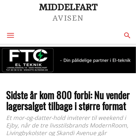
MIDDELFART
AVISEN
Sidste år kom 800 forbi: Nu vender
lagersalget tilbage i større format
Et mor-og-datter-hold inviterer til weekend i
Ejby, når de tre livsstilsbrands ModernRoom,
Livingbykolster og Skandi Avenue går