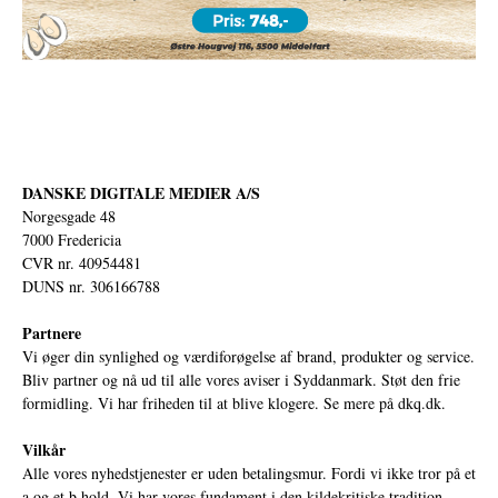
DANSKE DIGITALE MEDIER A/S
Norgesgade 48
7000 Fredericia
CVR nr. 40954481
DUNS nr. 306166788
Partnere
Vi øger din synlighed og værdiforøgelse af brand, produkter og service.
Bliv partner og nå ud til alle vores aviser i Syddanmark. Støt den frie
formidling. Vi har friheden til at blive klogere. Se mere på
dkq.dk.
Vilkår
Alle vores nyhedstjenester er uden betalingsmur. Fordi vi ikke tror på et
a og et b hold. Vi har vores fundament i den kildekritiske tradition,