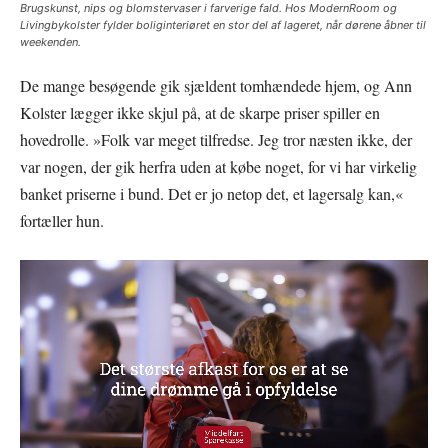
Brugskunst, nips og blomstervaser i farverige fald. Hos ModernRoom og
Livingbykolster fylder boliginteriøret en stor del af lageret, når dørene åbner til
weekenden.
De mange besøgende gik sjældent tomhændede hjem, og Ann
Kolster lægger ikke skjul på, at de skarpe priser spiller en
hovedrolle. »Folk var meget tilfredse. Jeg tror næsten ikke, der
var nogen, der gik herfra uden at købe noget, for vi har virkelig
banket priserne i bund. Det er jo netop det, et lagersalg kan,«
fortæller hun.