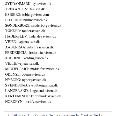
SYDDANMARK: sydavisen.dk
TREKANTEN: 3avisen.dk
ESBJERG: esbjergavisen.com
BILLUND: billundavisen.dk
SØNDERBORG: sønderborgavisen.dk
TØNDER: tønderavisen.dk
HADERSLEV: haderslevavisen.dk
VEJEN: vejenavisen.dk
AABENRAA: aabenraaavisen.dk
FREDERICIA: fredericiaavisen.dk
KOLDING: koldingavisen.dk
VEJLE: vejleavisen.dk
MIDDELFART: middelfartavisen.dk
ODENSE: odenseavisen.dk
NYBORG: nyborgavisen.dk
SVENDBORG: svendborgavisen.dk
LANGELAND: langelandavisen.dk
KERTEMINDE: kertemindeavisen.dk
NORDFYN: nordfynsavisen.dk
Privatlivspolitik og Cookies: Denne side anvender Cookies. Ved at