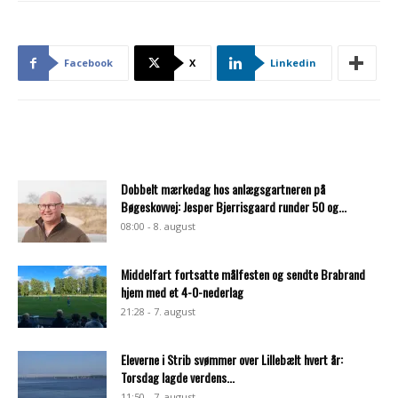
Facebook
X
Linkedin
Dobbelt mærkedag hos anlægsgartneren på
Bøgeskovvej: Jesper Bjerrisgaard runder 50 og...
08:00 - 8. august
Middelfart fortsatte målfesten og sendte Brabrand
hjem med et 4-0-nederlag
21:28 - 7. august
Eleverne i Strib svømmer over Lillebælt hvert år:
Torsdag lagde verdens...
11:50 - 7. august