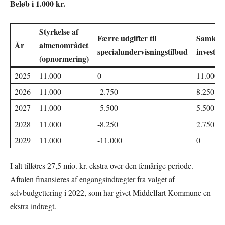
Beløb i 1.000 kr.
Styrkelse af
Færre udgifter til
Samlet
År
almenområdet
specialundervisningstilbud
invester
(opnormering)
2025
11.000
0
11.000
2026
11.000
-2.750
8.250
2027
11.000
-5.500
5.500
2028
11.000
-8.250
2.750
2029
11.000
-11.000
0
I alt tilføres 27,5 mio. kr. ekstra over den femårige periode.
Aftalen finansieres af engangsindtægter fra valget af
selvbudgettering i 2022, som har givet Middelfart Kommune en
ekstra indtægt.