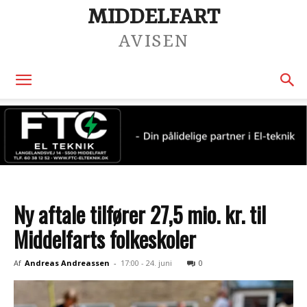
MIDDELFART
AVISEN
Ny aftale tilfører 27,5 mio. kr. til
Middelfarts folkeskoler
Af
Andreas Andreassen
-
17:00 - 24. juni
0