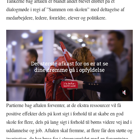
Tankerne bag aftalen er blandt andet blevet drøftet på et
dialogmøde i regi af ”Sammen om skolen” med deltagelse af
medarbejdere, ledere, forældre, elever og politikere.
Partierne bag aftalen forventer, at de ekstra ressourcer vil få
positive effekter dels på kort sigt i forhold til at skabe en god
skole for flere, dels på lang sigt i forhold til børns videre vej ind i
uddannelse og job. Aftalen skal fremme, at flere får den støtte og
inspiration, de har brug for i almenområdet med en forventning