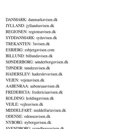
DANMARK: danmarkavisen.dk
JYLLAND: jyllandsavisen.dk
REGIONEN: regionsavisen.dk
SYDDANMARK: sydavisen.dk
TREKANTEN: 3avisen.dk
ESBJERG: esbjergavisen.com
BILLUND: billundavisen.dk
SØNDERBORG: sønderborgavisen.dk
TØNDER: tønderavisen.dk
HADERSLEV: haderslevavisen.dk
VEJEN: vejenavisen.dk
AABENRAA: aabenraaavisen.dk
FREDERICIA: fredericiaavisen.dk
KOLDING: koldingavisen.dk
VEJLE: vejleavisen.dk
MIDDELFART: middelfartavisen.dk
ODENSE: odenseavisen.dk
NYBORG: nyborgavisen.dk
SVENDBORG: svendborgavisen.dk