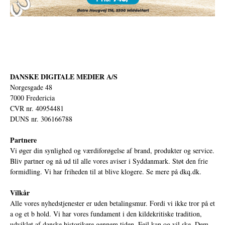
DANSKE DIGITALE MEDIER A/S
Norgesgade 48
7000 Fredericia
CVR nr. 40954481
DUNS nr. 306166788
Partnere
Vi øger din synlighed og værdiforøgelse af brand, produkter og service.
Bliv partner og nå ud til alle vores aviser i Syddanmark. Støt den frie
formidling. Vi har friheden til at blive klogere. Se mere på
dkq.dk.
Vilkår
Alle vores nyhedstjenester er uden betalingsmur. Fordi vi ikke tror på et
a og et b hold. Vi har vores fundament i den kildekritiske tradition,
udviklet af danske historikere gennem tiden. Fejl kan og vil ske. Dem