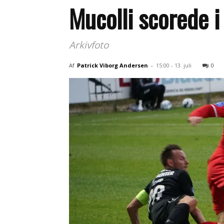
Mucolli scorede 
Arkivfoto
Af
Patrick Viborg Andersen
-
15:00 - 13. juli
0