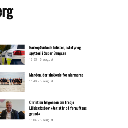
erg
Narkopåvirkede bilister, listetyv og
spytteri i Super Brugsen
13:55 - 5. august
Manden, der slukkede for alarmerne
11:40 - 5. august
Christian Jørgensen om tredje
Lillebæltsbro: »Jeg står på fornuftens
grund«
11:06 - 5. august