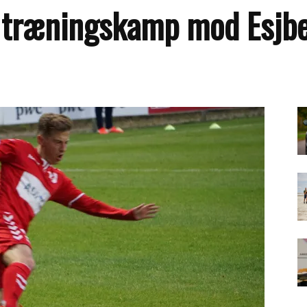
i træningskamp mod Esjb