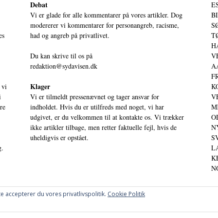
Debat
ES
Vi er glade for alle kommentarer på vores artikler. Dog
BI
modererer vi kommentarer for personangreb, racisme,
SØ
es
had og angreb på privatlivet.
TØ
HA
Du kan skrive til os på
VE
redaktion@sydavisen.dk
AA
FR
Klager
 vi
KO
i
Vi er tilmeldt pressenævnet og tager ansvar for
VE
ere
indholdet. Hvis du er utilfreds med noget, vi har
MI
udgivet, er du velkommen til at kontakte os. Vi trækker
OD
ikke artikler tilbage, men retter faktuelle fejl, hvis de
NY
uheldigvis er opstået.
SV
g.
LA
KE
NO
e accepterer du vores privatlivspolitik.
Cookie Politik
OG PERSPEKTIVER