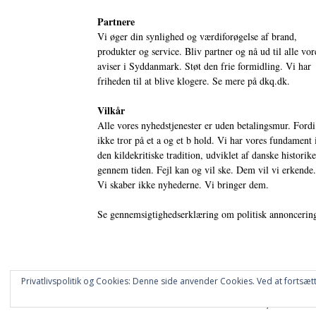
Partnere
Vi øger din synlighed og værdiforøgelse af brand,
produkter og service. Bliv partner og nå ud til alle vor
aviser i Syddanmark. Støt den frie formidling. Vi har
friheden til at blive klogere. Se mere på
dkq.dk.
Vilkår
Alle vores nyhedstjenester er uden betalingsmur. Fordi
ikke tror på et a og et b hold. Vi har vores fundament 
den kildekritiske tradition, udviklet af danske historik
gennem tiden. Fejl kan og vil ske. Dem vil vi erkende.
Vi skaber ikke nyhederne. Vi bringer dem.
Se gennemsigtighedserklæring om politisk annoncerin
Privatlivspolitik og Cookies: Denne side anvender Cookies. Ved at fortsætt
© DANSKE DIGITALE MEDIER A/S - NYHEDER, ANALYSER 