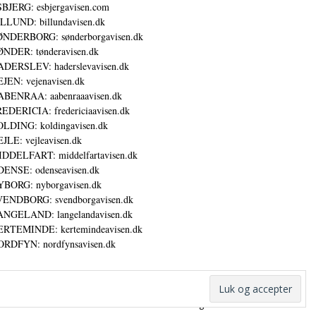
BJERG: esbjergavisen.com
LLUND: billundavisen.dk
NDERBORG: sønderborgavisen.dk
NDER: tønderavisen.dk
DERSLEV: haderslevavisen.dk
JEN: vejenavisen.dk
BENRAA: aabenraaavisen.dk
EDERICIA: fredericiaavisen.dk
LDING: koldingavisen.dk
JLE: vejleavisen.dk
DDELFART: middelfartavisen.dk
ENSE: odenseavisen.dk
BORG: nyborgavisen.dk
ENDBORG: svendborgavisen.dk
NGELAND: langelandavisen.dk
RTEMINDE: kertemindeavisen.dk
RDFYN: nordfynsavisen.dk
Annoncer
Udgiver