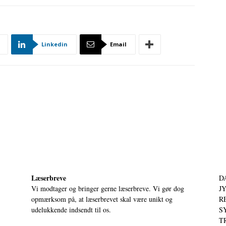
Linkedin
Email
Læserbreve
D
Vi modtager og bringer gerne læserbreve. Vi gør dog
JY
opmærksom på, at læserbrevet skal være unikt og
RE
udelukkende indsendt til os.
S
T