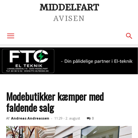
MIDDELFART
AVISEN
Modebutikker kæmper med
faldende salg
Af
Andreas Andreassen
-
11:29 - 2. august
0