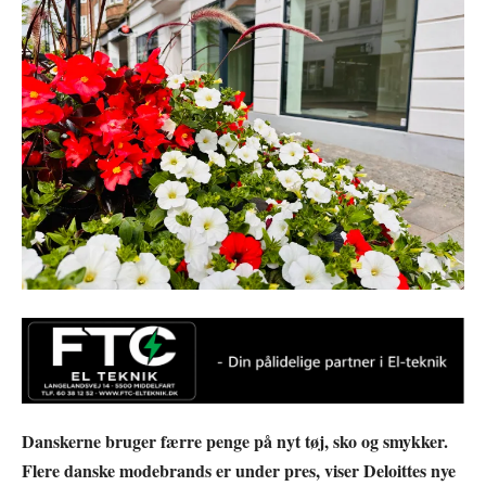
Danskerne bruger færre penge på nyt tøj, sko og smykker.
Flere danske modebrands er under pres, viser Deloittes nye