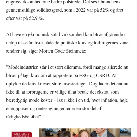
engrosvirksomhederne bedre polstrede. Det ses i branchens
gennemsnitlige soliditetsgrad, som i 2022 var på 52% og året
efter var på 52,9 %.
At have en økonomisk solid virksomhed kan blive afgørende i
netop disse år, hvor både de politiske krav og forbrugernes vaner
ændrer sig, siger Morten Gade Steinmetz:
”Modeindustrien står i et stort dilemma, fordi mange allerede nu
bliver pålagt krav om at rapportere på ESG og CSRD. At
opfylde de krav kræver store investeringer. Dog lader det endnu
ikke til, at forbrugerne er villige til at betale det ekstra, som
bæredygtig mode koster – især ikke i en tid, hvor inflation, høje
energipriser og rentestigninger æder en stor del af
rådighedsbeløbet”.