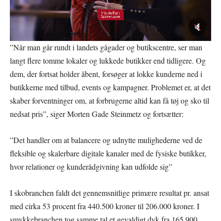
”Når man går rundt i landets gågader og butikscentre, ser man
langt flere tomme lokaler og lukkede butikker end tidligere. Og
dem, der fortsat holder åbent, forsøger at lokke kunderne ned i
butikkerne med tilbud, events og kampagner. Problemet er, at det
skaber forventninger om, at forbrugerne altid kan få tøj og sko til
nedsat pris”, siger Morten Gade Steinmetz og fortsætter:
”Det handler om at balancere og udnytte mulighederne ved de
fleksible og skalerbare digitale kanaler med de fysiske butikker,
hvor relationer og kunderådgivning kan udfolde sig”
I skobranchen faldt det gennemsnitlige primære resultat pr. ansat
med cirka 53 procent fra 440.500 kroner til 206.000 kroner. I
smykkebranchen tog samme tal et gevaldigt dyk fra 165.900