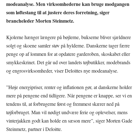
modeanalyse. Men virksomhederne kan bruge modgangen
som løftestang til at justere deres forretning, siger
brancheleder Morten Steinmetz.
Kjolerne hænger længere på bøjlerne, bukserne bliver sjældnere
solgt og skoene samler støv på hylderne. Danskerne tager færre
penge op af lommen for at opdatere garderoben, skoskabet eller
smykkeskrinet. Det går ud over landets tøjbutikker, modebrands
og engrosvirksomheder, viser Deloittes nye modeanalyse.
”Høje energipriser, renter og inflationen gør, at danskerne holder
mere på pengene end tidligere. Når pengene er knappe, ser vi en
tendens til, at forbrugerne først og fremmest skærer ned på
tøjforbruget. Man vil nødigt undvære ferie og oplevelser, mens
vinterjakken godt kan holde en sæson mere”, siger Morten Gade
Steinmetz, partner i Deloitte.