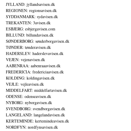
JYLLAND: jyllandsavisen.dk
REGIONEN: regionsavisen.dk
SYDDANMARK: sydavisen.dk
TREKANTEN: 3avisen.dk
ESBJERG: esbjergavisen.com
BILLUND: billundavisen.dk
SØNDERBORG: sønderborgavisen.dk
TØNDER: tønderavisen.dk
HADERSLEV: haderslevavisen.dk
VEJEN: vejenavisen.dk
AABENRAA: aabenraaavisen.dk
FREDERICIA: fredericiaavisen.dk
KOLDING: koldingavisen.dk
VEJLE: vejleavisen.dk
MIDDELFART: middelfartavisen.dk
ODENSE: odenseavisen.dk
NYBORG: nyborgavisen.dk
SVENDBORG: svendborgavisen.dk
LANGELAND: langelandavisen.dk
KERTEMINDE: kertemindeavisen.dk
NORDFYN: nordfynsavisen.dk