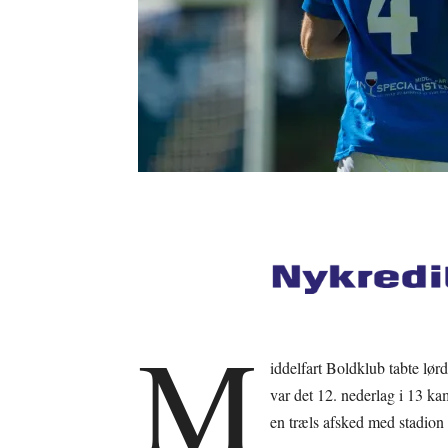
M
iddelfart Boldklub tabte lø
var det 12. nederlag i 13 k
en træls afsked med stadion