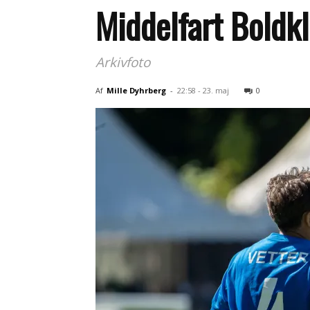
Middelfart Boldkl
Arkivfoto
Af
Mille Dyhrberg
-
22:58 - 23. maj
0