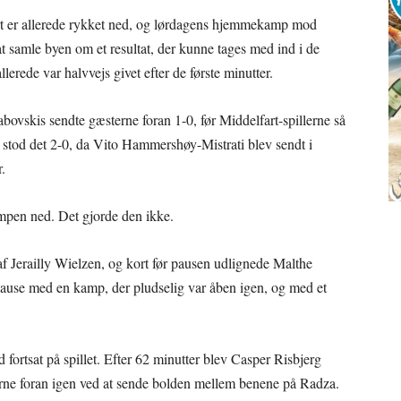
rt er allerede rykket ned, og lørdagens hjemmekamp mod
at samle byen om et resultat, der kunne tages med ind i de
llerede var halvvejs givet efter de første minutter.
bovskis sendte gæsterne foran 1-0, før Middelfart-spillerne så
 stod det 2-0, da Vito Hammershøy-Mistrati blev sendt i
.
ampen ned. Det gjorde den ikke.
af Jerailly Wielzen, og kort før pausen udlignede Malthe
l pause med en kamp, der pludselig var åben igen, og med et
ortsat på spillet. Efter 62 minutter blev Casper Risbjerg
erne foran igen ved at sende bolden mellem benene på Radza.