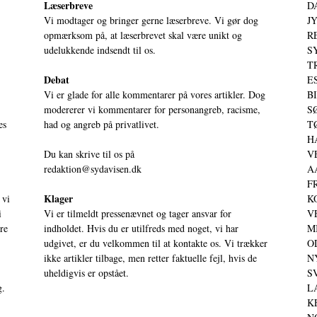
Læserbreve
D
Vi modtager og bringer gerne læserbreve. Vi gør dog
JY
opmærksom på, at læserbrevet skal være unikt og
RE
udelukkende indsendt til os.
S
T
Debat
ES
Vi er glade for alle kommentarer på vores artikler. Dog
BI
modererer vi kommentarer for personangreb, racisme,
SØ
es
had og angreb på privatlivet.
TØ
HA
Du kan skrive til os på
VE
redaktion@sydavisen.dk
AA
FR
Klager
 vi
KO
i
Vi er tilmeldt pressenævnet og tager ansvar for
VE
ere
indholdet. Hvis du er utilfreds med noget, vi har
MI
udgivet, er du velkommen til at kontakte os. Vi trækker
OD
ikke artikler tilbage, men retter faktuelle fejl, hvis de
NY
uheldigvis er opstået.
SV
g.
LA
KE