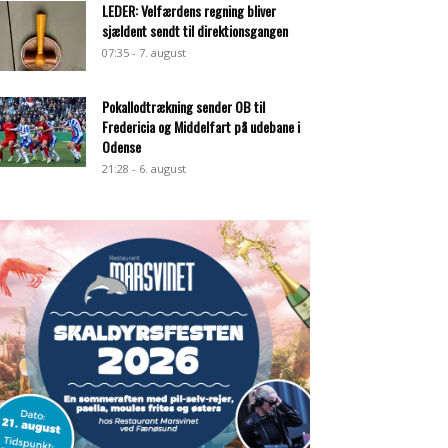
LEDER: Velfærdens regning bliver
sjældent sendt til direktionsgangen
07:35 - 7. august
Pokallodtrækning sender OB til
Fredericia og Middelfart på udebane i
Odense
21:28 - 6. august