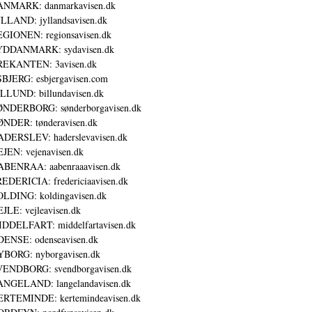
ANMARK: danmarkavisen.dk
LLAND: jyllandsavisen.dk
GIONEN: regionsavisen.dk
YDDANMARK: sydavisen.dk
REKANTEN: 3avisen.dk
BJERG: esbjergavisen.com
LLUND: billundavisen.dk
NDERBORG: sønderborgavisen.dk
NDER: tønderavisen.dk
DERSLEV: haderslevavisen.dk
JEN: vejenavisen.dk
BENRAA: aabenraaavisen.dk
EDERICIA: fredericiaavisen.dk
LDING: koldingavisen.dk
JLE: vejleavisen.dk
DDELFART: middelfartavisen.dk
ENSE: odenseavisen.dk
BORG: nyborgavisen.dk
ENDBORG: svendborgavisen.dk
NGELAND: langelandavisen.dk
RTEMINDE: kertemindeavisen.dk