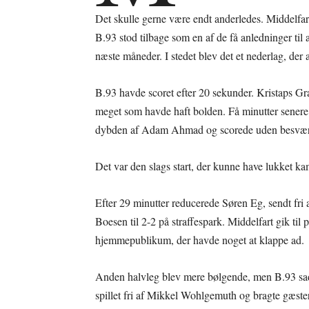
Det skulle gerne være endt anderledes. Middelfa
B.93 stod tilbage som en af de få anledninger til 
næste måneder. I stedet blev det et nederlag, der a
B.93 havde scoret efter 20 sekunder. Kristaps Gra
meget som havde haft bolden. Få minutter senere
dybden af Adam Ahmad og scorede uden besvær
Det var den slags start, der kunne have lukket k
Efter 29 minutter reducerede Søren Eg, sendt fri 
Boesen til 2-2 på straffespark. Middelfart gik ti
hjemmepublikum, der havde noget at klappe ad.
Anden halvleg blev mere bølgende, men B.93 sad f
spillet fri af Mikkel Wohlgemuth og bragte gæst