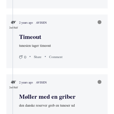
52′
2 years ago
AVISEN
2nd Half
Dansk sjusk
tre tunesiske mål i træk. det er sjusk
0
Share
Comment
49′
2 years ago
AVISEN
2nd Half
Timeout
tunesien tager timeout
0
Share
Comment