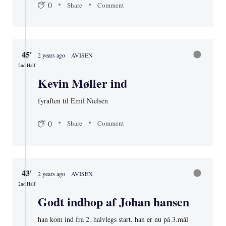
48′
2 years ago
AVISEN
2nd Half
Møller med en griber
den danske reserver greb en tuneser ud
0
Share
Comment
45′
2 years ago
AVISEN
2nd Half
Kevin Møller ind
fyraften til Emil Nielsen
0
Share
Comment