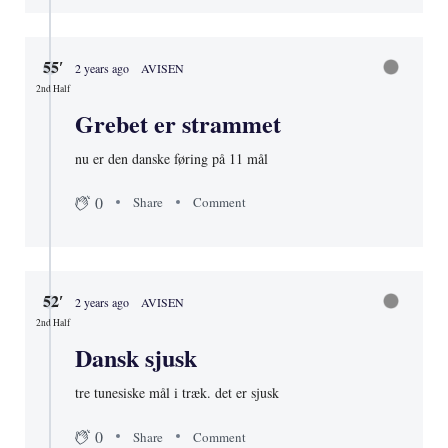
2nd Half
Publikum rejser sig
de danske helte hyldes
0
Share
Comment
55′
2 years ago
AVISEN
2nd Half
Grebet er strammet
nu er den danske føring på 11 mål
0
Share
Comment