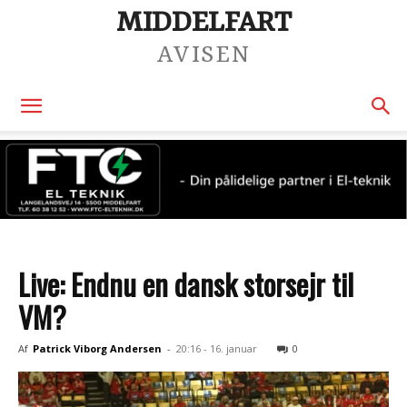
MIDDELFART
AVISEN
Live: Endnu en dansk storsejr til
VM?
Af
Patrick Viborg Andersen
-
20:16 - 16. januar
0