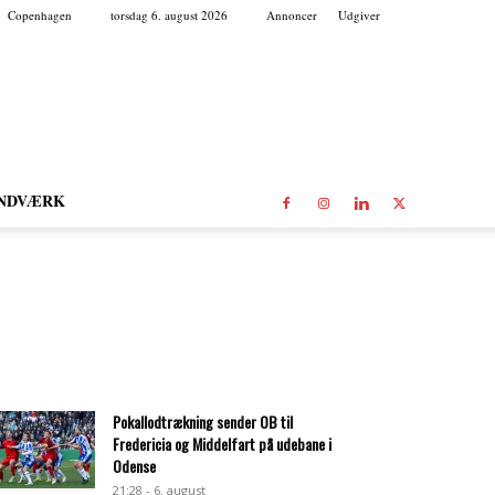
Copenhagen
torsdag 6. august 2026
Annoncer
Udgiver
NDVÆRK
Pokallodtrækning sender OB til
Fredericia og Middelfart på udebane i
Odense
21:28 - 6. august