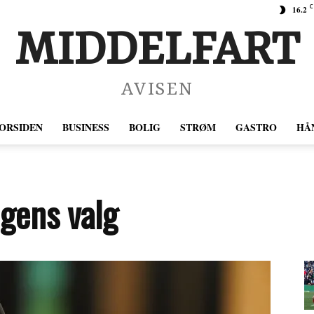
C
16.2
MIDDELFART
AVISEN
ORSIDEN
BUSINESS
BOLIG
STRØM
GASTRO
HÅ
ngens valg