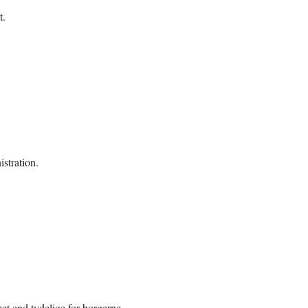
t.
istration.
emet end tydelige for borgerne.