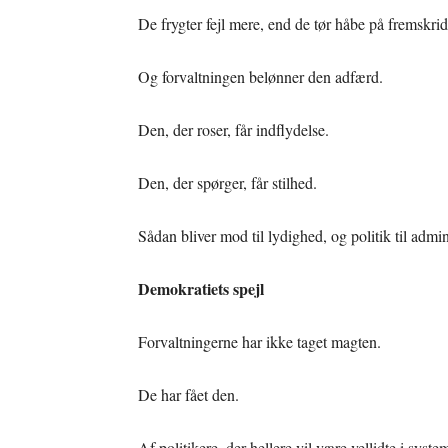
De frygter fejl mere, end de tør håbe på fremskrid
Og forvaltningen belønner den adfærd.
Den, der roser, får indflydelse.
Den, der spørger, får stilhed.
Sådan bliver mod til lydighed, og politik til admin
Demokratiets spejl
Forvaltningerne har ikke taget magten.
De har fået den.
Af politikere, der hellere vil være vellidte i syst