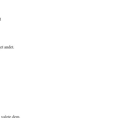
t
et andet.
g valgte dem.