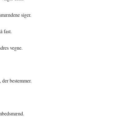
dsmændene siger.
å fast.
ndres vegne.
n, der bestemmer.
e embedsmænd.