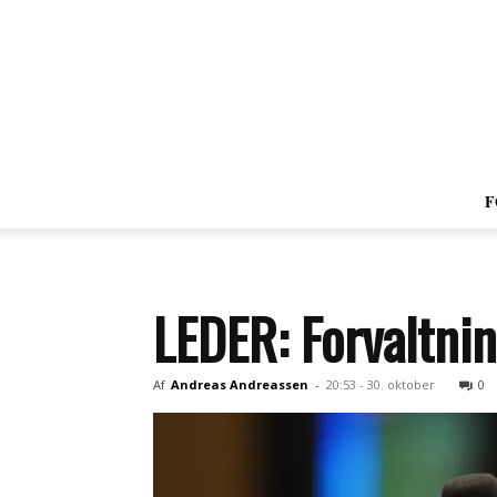
F
LEDER: Forvaltni
Af
Andreas Andreassen
-
20:53 - 30. oktober
0