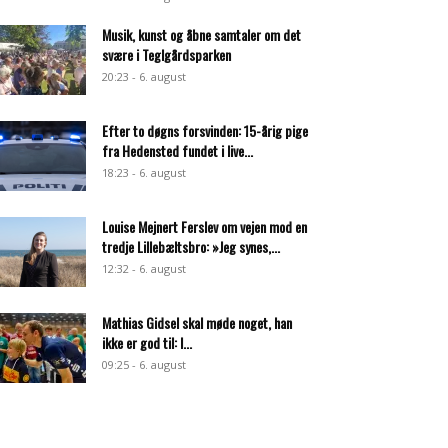
Musik, kunst og åbne samtaler om det
svære i Teglgårdsparken
20:23 - 6. august
Efter to døgns forsvinden: 15-årig pige
fra Hedensted fundet i live...
18:23 - 6. august
Louise Mejnert Ferslev om vejen mod en
tredje Lillebæltsbro: »Jeg synes,...
12:32 - 6. august
Mathias Gidsel skal møde noget, han
ikke er god til: I...
09:25 - 6. august