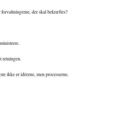
r forvaltningerne, der skal bekræftes?
ministrere.
t retningen.
gste ikke er idéerne, men processerne.