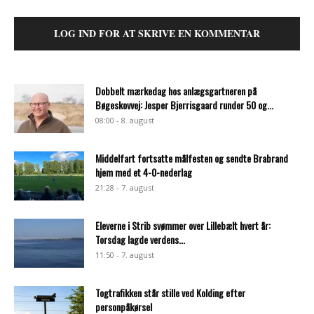
LOG IND FOR AT SKRIVE EN KOMMENTAR
Dobbelt mærkedag hos anlægsgartneren på
Bøgeskovvej: Jesper Bjerrisgaard runder 50 og...
08:00 - 8. august
Middelfart fortsatte målfesten og sendte Brabrand
hjem med et 4-0-nederlag
21:28 - 7. august
Eleverne i Strib svømmer over Lillebælt hvert år:
Torsdag lagde verdens...
11:50 - 7. august
Togtrafikken står stille ved Kolding efter
personpåkørsel