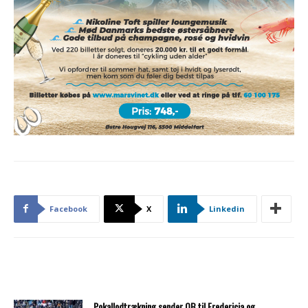
Facebook
X
Linkedin
Pokallodtrækning sender OB til Fredericia og