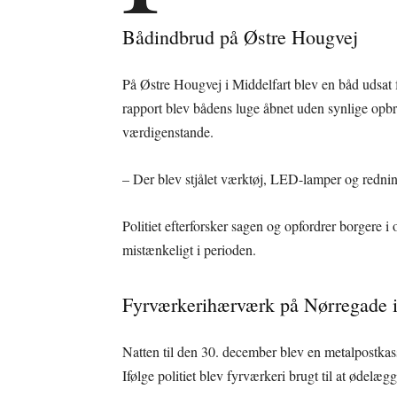
Bådindbrud på Østre Hougvej
På Østre Hougvej i Middelfart blev en båd udsat f
rapport blev bådens luge åbnet uden synlige opb
værdigenstande.
– Der blev stjålet værktøj, LED-lamper og redning
Politiet efterforsker sagen og opfordrer borgere i
mistænkeligt i perioden.
Fyrværkerihærværk på Nørregade i
Natten til den 30. december blev en metalpostkas
Ifølge politiet blev fyrværkeri brugt til at ødelæg