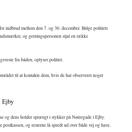
or indbrud mellem den 7. og 30. december. Ifølge politiets
rudsmærker, og gerningspersonen stjal en række
sveste fra båden, oplyser politiet.
 området til at kontakte dem, hvis de har observeret noget
 Ejby
se og dens holder sprængt i stykker på Nørregade i Ejby.
ge postkassen, og resterne lå spredt ud over både vej og have.