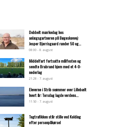
Dobbelt mærkedag hos
anlægsgartneren på Bøgeskovvej:
Jesper Bjerrisgaard runder 50 og...
08:00 - 8. august
Middelfart fortsatte målfesten og
sendte Brabrand hjem med et 4-0-
nederlag
21:28 - 7. august
Eleverne i Strib svømmer over Lillebælt
hvert år: Torsdag lagde verdens...
11:50 - 7. august
Togtrafikken står stille ved Kolding
efter personpåkørsel