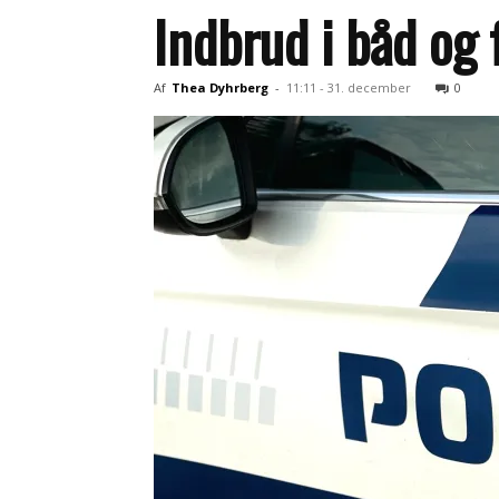
Indbrud i båd og
Af
Thea Dyhrberg
-
11:11 - 31. december
0