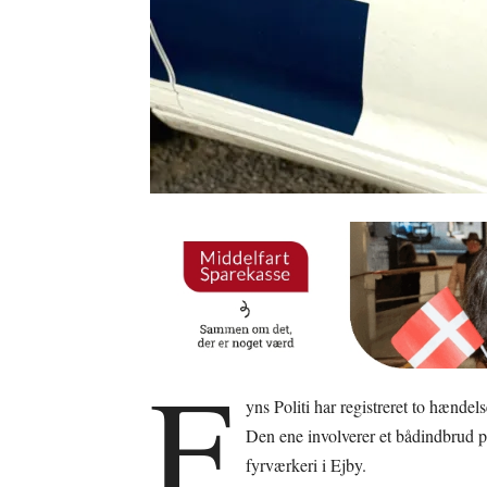
F
yns Politi har registreret to hænde
Den ene involverer et bådindbrud
fyrværkeri i Ejby.