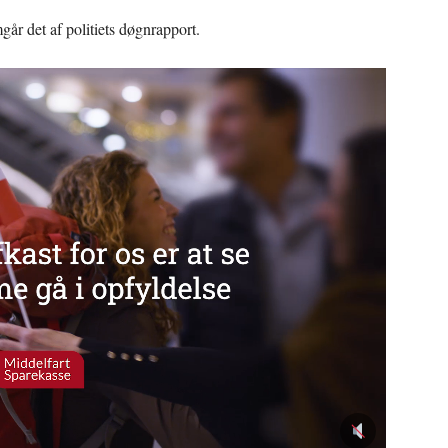
år det af politiets døgnrapport.