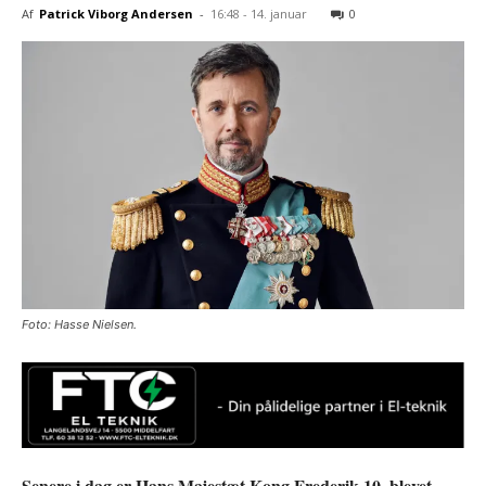
Af
Patrick Viborg Andersen
-
16:48 - 14. januar
0
Foto: Hasse Nielsen.
Senere i dag er Hans Majestæt Kong Frederik 10. blevet