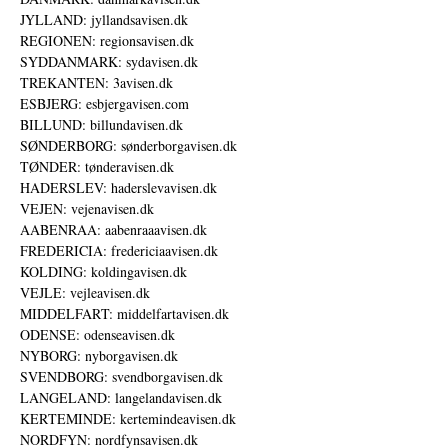
JYLLAND: jyllandsavisen.dk
REGIONEN: regionsavisen.dk
SYDDANMARK: sydavisen.dk
TREKANTEN: 3avisen.dk
ESBJERG: esbjergavisen.com
BILLUND: billundavisen.dk
SØNDERBORG: sønderborgavisen.dk
TØNDER: tønderavisen.dk
HADERSLEV: haderslevavisen.dk
VEJEN: vejenavisen.dk
AABENRAA: aabenraaavisen.dk
FREDERICIA: fredericiaavisen.dk
KOLDING: koldingavisen.dk
VEJLE: vejleavisen.dk
MIDDELFART: middelfartavisen.dk
ODENSE: odenseavisen.dk
NYBORG: nyborgavisen.dk
SVENDBORG: svendborgavisen.dk
LANGELAND: langelandavisen.dk
KERTEMINDE: kertemindeavisen.dk
NORDFYN: nordfynsavisen.dk