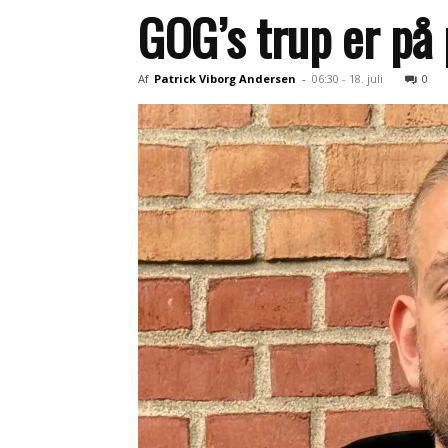
GOG’s trup er på
Af
Patrick Viborg Andersen
-
06:30 - 18. juli
0