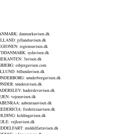
ANMARK: danmarkavisen.dk
LLAND: jyllandsavisen.dk
GIONEN: regionsavisen.dk
YDDANMARK: sydavisen.dk
REKANTEN: 3avisen.dk
BJERG: esbjergavisen.com
LLUND: billundavisen.dk
NDERBORG: sønderborgavisen.dk
NDER: tønderavisen.dk
DERSLEV: haderslevavisen.dk
JEN: vejenavisen.dk
BENRAA: aabenraaavisen.dk
EDERICIA: fredericiaavisen.dk
LDING: koldingavisen.dk
JLE: vejleavisen.dk
DDELFART: middelfartavisen.dk