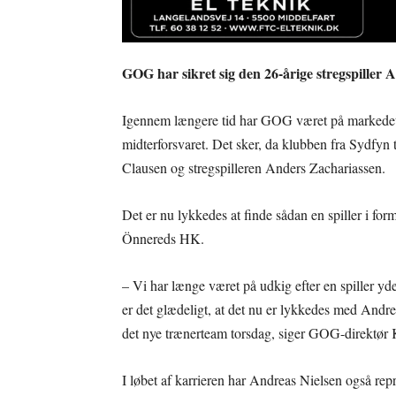
GOG har sikret sig den 26-årige stregspiller 
Igennem længere tid har GOG været på markedet for
midterforsvaret. Det sker, da klubben fra Sydfyn t
Clausen og stregspilleren Anders Zachariassen.
Det er nu lykkedes at finde sådan en spiller i for
Önnereds HK.
– Vi har længe været på udkig efter en spiller yde
er det glædeligt, at det nu er lykkedes med And
det nye trænerteam torsdag, siger GOG-direktør 
I løbet af karrieren har Andreas Nielsen også re