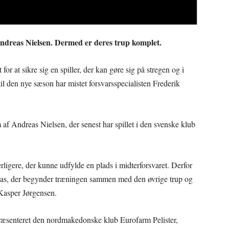
Andreas Nielsen. Dermed er deres trup komplet.
 at sikre sig en spiller, der kan gøre sig på stregen og i
il den nye sæson har mistet forsvarsspecialisten Frederik
m af Andreas Nielsen, der senest har spillet i den svenske klub
rligere, der kunne udfylde en plads i midterforsvaret. Derfor
reas, der begynder træningen sammen med den øvrige trup og
Kasper Jørgensen.
præsenteret den nordmakedonske klub Eurofarm Pelister,