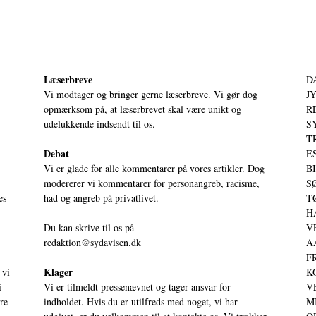
Læserbreve
D
Vi modtager og bringer gerne læserbreve. Vi gør dog
JY
opmærksom på, at læserbrevet skal være unikt og
RE
udelukkende indsendt til os.
S
T
Debat
ES
Vi er glade for alle kommentarer på vores artikler. Dog
BI
modererer vi kommentarer for personangreb, racisme,
SØ
es
had og angreb på privatlivet.
TØ
HA
Du kan skrive til os på
VE
redaktion@sydavisen.dk
AA
FR
Klager
 vi
KO
i
Vi er tilmeldt pressenævnet og tager ansvar for
VE
ere
indholdet. Hvis du er utilfreds med noget, vi har
MI