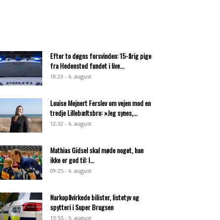
Efter to døgns forsvinden: 15-årig pige
fra Hedensted fundet i live...
18:23 - 6. august
Louise Mejnert Ferslev om vejen mod en
tredje Lillebæltsbro: »Jeg synes,...
12:32 - 6. august
Mathias Gidsel skal møde noget, han
ikke er god til: I...
09:25 - 6. august
Narkopåvirkede bilister, listetyv og
spytteri i Super Brugsen
13:55 - 5. august