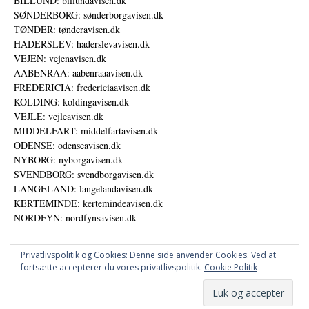
BILLUND: billundavisen.dk
SØNDERBORG: sønderborgavisen.dk
TØNDER: tønderavisen.dk
HADERSLEV: haderslevavisen.dk
VEJEN: vejenavisen.dk
AABENRAA: aabenraaavisen.dk
FREDERICIA: fredericiaavisen.dk
KOLDING: koldingavisen.dk
VEJLE: vejleavisen.dk
MIDDELFART: middelfartavisen.dk
ODENSE: odenseavisen.dk
NYBORG: nyborgavisen.dk
SVENDBORG: svendborgavisen.dk
LANGELAND: langelandavisen.dk
KERTEMINDE: kertemindeavisen.dk
NORDFYN: nordfynsavisen.dk
Privatlivspolitik og Cookies: Denne side anvender Cookies. Ved at
fortsætte accepterer du vores privatlivspolitik.
Cookie Politik
Annoncer
Udgiver
© DANSKE DIGITALE MEDIER A/S - NYHEDER, ANALYSER OG PERSPEKTIVER