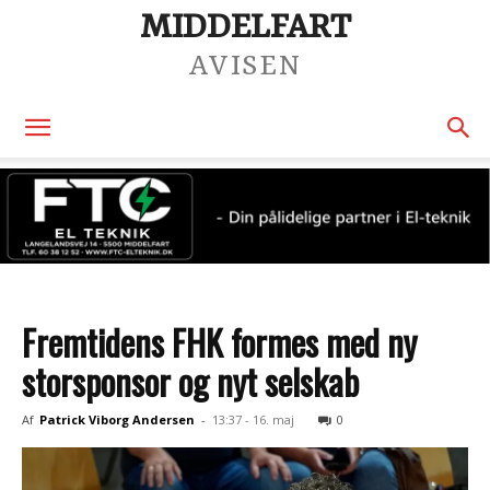
MIDDELFART
AVISEN
Fremtidens FHK formes med ny
storsponsor og nyt selskab
Af
Patrick Viborg Andersen
-
13:37 - 16. maj
0