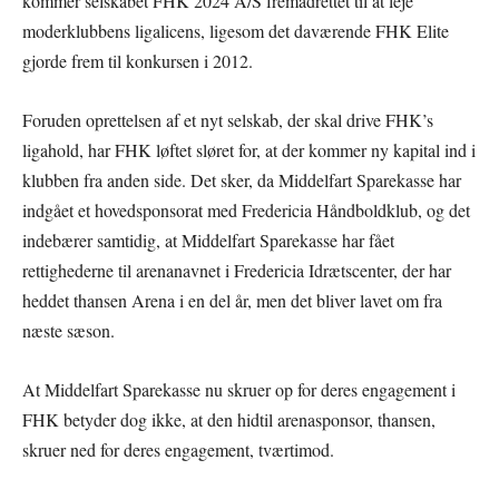
kommer selskabet FHK 2024 A/S fremadrettet til at leje
moderklubbens ligalicens, ligesom det daværende FHK Elite
gjorde frem til konkursen i 2012.
Foruden oprettelsen af et nyt selskab, der skal drive FHK’s
ligahold, har FHK løftet sløret for, at der kommer ny kapital ind i
klubben fra anden side. Det sker, da Middelfart Sparekasse har
indgået et hovedsponsorat med Fredericia Håndboldklub, og det
indebærer samtidig, at Middelfart Sparekasse har fået
rettighederne til arenanavnet i Fredericia Idrætscenter, der har
heddet thansen Arena i en del år, men det bliver lavet om fra
næste sæson.
At Middelfart Sparekasse nu skruer op for deres engagement i
FHK betyder dog ikke, at den hidtil arenasponsor, thansen,
skruer ned for deres engagement, tværtimod.