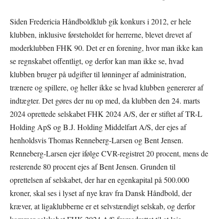
Siden Fredericia Håndboldklub gik konkurs i 2012, er hele
klubben, inklusive førsteholdet for herrerne, blevet drevet af
moderklubben FHK 90. Det er en forening, hvor man ikke kan
se regnskabet offentligt, og derfor kan man ikke se, hvad
klubben bruger på udgifter til lønninger af administration,
trænere og spillere, og heller ikke se hvad klubben genererer af
indtægter. Det gøres der nu op med, da klubben den 24. marts
2024 oprettede selskabet FHK 2024 A/S, der er stiftet af TR-L
Holding ApS og B.J. Holding Middelfart A/S, der ejes af
henholdsvis Thomas Renneberg-Larsen og Bent Jensen.
Renneberg-Larsen ejer ifølge CVR-registret 20 procent, mens de
resterende 80 procent ejes af Bent Jensen. Grunden til
oprettelsen af selskabet, der har en egenkapital på 500.000
kroner, skal ses i lyset af nye krav fra Dansk Håndbold, der
kræver, at ligaklubberne er et selvstændigt selskab, og derfor