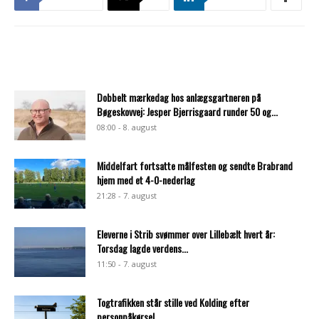
Dobbelt mærkedag hos anlægsgartneren på
Bøgeskovvej: Jesper Bjerrisgaard runder 50 og...
08:00 - 8. august
Middelfart fortsatte målfesten og sendte Brabrand
hjem med et 4-0-nederlag
21:28 - 7. august
Eleverne i Strib svømmer over Lillebælt hvert år:
Torsdag lagde verdens...
11:50 - 7. august
Togtrafikken står stille ved Kolding efter
personpåkørsel