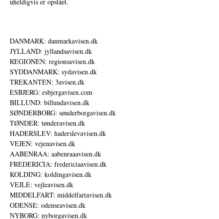
uheldigvis er opstået.
DANMARK: danmarkavisen.dk
JYLLAND: jyllandsavisen.dk
REGIONEN: regionsavisen.dk
SYDDANMARK: sydavisen.dk
TREKANTEN: 3avisen.dk
ESBJERG: esbjergavisen.com
BILLUND: billundavisen.dk
SØNDERBORG: sønderborgavisen.dk
TØNDER: tønderavisen.dk
HADERSLEV: haderslevavisen.dk
VEJEN: vejenavisen.dk
AABENRAA: aabenraaavisen.dk
FREDERICIA: fredericiaavisen.dk
KOLDING: koldingavisen.dk
VEJLE: vejleavisen.dk
MIDDELFART: middelfartavisen.dk
ODENSE: odenseavisen.dk
NYBORG: nyborgavisen.dk