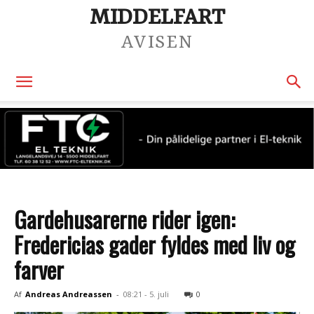
MIDDELFART
AVISEN
Gardehusarerne rider igen:
Fredericias gader fyldes med liv og
farver
Af
Andreas Andreassen
-
08:21 - 5. juli
0