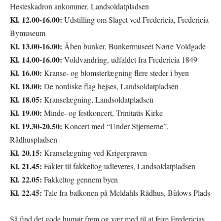
Hesteskadron ankommer, Landsoldatpladsen
Kl. 12.00-16.00:
Udstilling om Slaget ved Fredericia, Fredericia
Bymuseum
Kl. 13.00-16.00:
Åben bunker, Bunkermuseet Nørre Voldgade
Kl. 14.00-16.00:
Voldvandring, udfaldet fra Fredericia 1849
Kl. 16.00:
Kranse- og blomsterlægning flere steder i byen
Kl. 18.00:
De nordiske flag hejses, Landsoldatpladsen
Kl. 18.05:
Kranselægning, Landsoldatpladsen
Kl. 19.00:
Minde- og festkoncert, Trinitatis Kirke
Kl. 19.30-20.50:
Koncert med “Under Stjernerne”,
Rådhuspladsen
Kl. 20.15:
Kranselægning ved Krigergraven
Kl. 21.45:
Fakler til fakkeltog udleveres, Landsoldatpladsen
Kl. 22.05:
Fakkeltog gennem byen
Kl. 22.45:
Tale fra balkonen på Meldahls Rådhus, Bülows Plads
Så find det gode humør frem og vær med til at fejre Fredericias