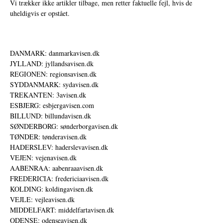
Vi trækker ikke artikler tilbage, men retter faktuelle fejl, hvis de
uheldigvis er opstået.
DANMARK: danmarkavisen.dk
JYLLAND: jyllandsavisen.dk
REGIONEN: regionsavisen.dk
SYDDANMARK: sydavisen.dk
TREKANTEN: 3avisen.dk
ESBJERG: esbjergavisen.com
BILLUND: billundavisen.dk
SØNDERBORG: sønderborgavisen.dk
TØNDER: tønderavisen.dk
HADERSLEV: haderslevavisen.dk
VEJEN: vejenavisen.dk
AABENRAA: aabenraaavisen.dk
FREDERICIA: fredericiaavisen.dk
KOLDING: koldingavisen.dk
VEJLE: vejleavisen.dk
MIDDELFART: middelfartavisen.dk
ODENSE: odenseavisen.dk