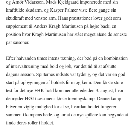
og Arnór Vidarsson. Mads Kjeldgaard imponerede med sin
kraftfulde skudarm, og Kasper Palmer viste flere gange sin
skudkraft med venstre arm. Hans præstationer lover godt som
supplement til Anders Kragh Martinusen på højre back, en
position hvor Kragh Martinusen har stået meget alene de seneste
par sæsoner.
Efter halvanden times intens træning, der bød på en kombination
af intervaltræning med bold og løb, var det tid til at afslutte
dagens session. Spillernes indsats var tydelig, og det var en god
start på opbygningen af holdets form og kemi. Den første store
test for det nye FHK-hold kommer allerede den 3. august, hvor
de møder HØJ i sæsonens første træningskamp. Denne kamp
bliver en vigtig mulighed for at se, hvordan holdet fungerer
sammen i kampens hede, og for at de nye spillere kan begynde at
finde deres roller i holdet.