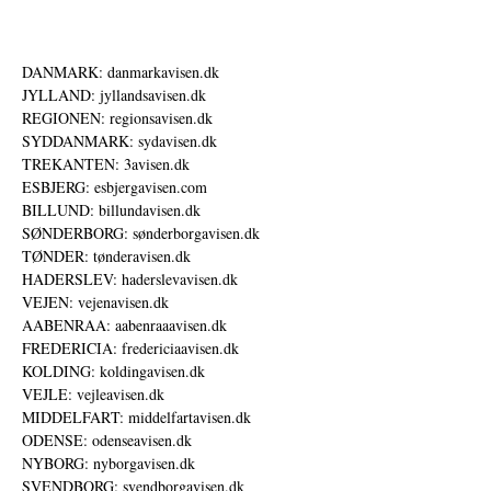
DANMARK: danmarkavisen.dk
JYLLAND: jyllandsavisen.dk
REGIONEN: regionsavisen.dk
SYDDANMARK: sydavisen.dk
TREKANTEN: 3avisen.dk
ESBJERG: esbjergavisen.com
BILLUND: billundavisen.dk
SØNDERBORG: sønderborgavisen.dk
TØNDER: tønderavisen.dk
HADERSLEV: haderslevavisen.dk
VEJEN: vejenavisen.dk
AABENRAA: aabenraaavisen.dk
FREDERICIA: fredericiaavisen.dk
KOLDING: koldingavisen.dk
VEJLE: vejleavisen.dk
MIDDELFART: middelfartavisen.dk
ODENSE: odenseavisen.dk
NYBORG: nyborgavisen.dk
SVENDBORG: svendborgavisen.dk