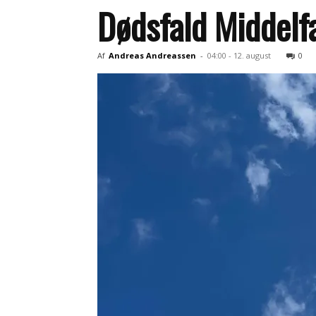
Dødsfald Middelf
Af
Andreas Andreassen
-
04:00 - 12. august
0