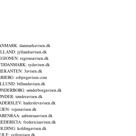
ANMARK: danmarkavisen.dk
LLAND: jyllandsavisen.dk
GIONEN: regionsavisen.dk
YDDANMARK: sydavisen.dk
REKANTEN: 3avisen.dk
BJERG: esbjergavisen.com
LLUND: billundavisen.dk
NDERBORG: sønderborgavisen.dk
NDER: tønderavisen.dk
DERSLEV: haderslevavisen.dk
JEN: vejenavisen.dk
BENRAA: aabenraaavisen.dk
EDERICIA: fredericiaavisen.dk
LDING: koldingavisen.dk
JLE: vejleavisen.dk