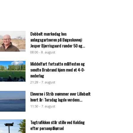
Dobbelt mærkedag hos
anlægsgartneren på Bøgeskovvej:
Jesper Bjerrisgaard runder 50 og...
08:00 - 8. august
Middelfart fortsatte målfesten og
sendte Brabrand hjem med et 4-0-
nederlag
21:28 - 7. august
Eleverne i Strib svømmer over Lillebælt
hvert år: Torsdag lagde verdens...
11:50 - 7. august
Togtrafikken står stille ved Kolding
efter personpåkørsel