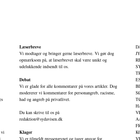
Læserbreve
D
Vi modtager og bringer gerne læserbreve. Vi gør dog
JY
opmærksom på, at læserbrevet skal være unikt og
RE
udelukkende indsendt til os.
S
T
Debat
ES
Vi er glade for alle kommentarer på vores artikler. Dog
BI
modererer vi kommentarer for personangreb, racisme,
SØ
es
had og angreb på privatlivet.
TØ
HA
Du kan skrive til os på
VE
redaktion@sydavisen.dk
AA
FR
Klager
 vi
KO
i
Vi er tilmeldt pressenævnet og tager ansvar for
VE