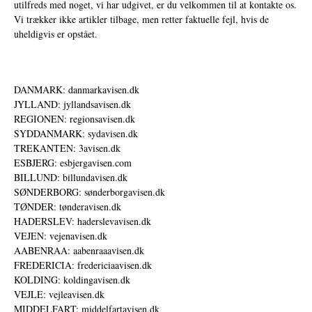
utilfreds med noget, vi har udgivet, er du velkommen til at kontakte os.
Vi trækker ikke artikler tilbage, men retter faktuelle fejl, hvis de
uheldigvis er opstået.
DANMARK: danmarkavisen.dk
JYLLAND: jyllandsavisen.dk
REGIONEN: regionsavisen.dk
SYDDANMARK: sydavisen.dk
TREKANTEN: 3avisen.dk
ESBJERG: esbjergavisen.com
BILLUND: billundavisen.dk
SØNDERBORG: sønderborgavisen.dk
TØNDER: tønderavisen.dk
HADERSLEV: haderslevavisen.dk
VEJEN: vejenavisen.dk
AABENRAA: aabenraaavisen.dk
FREDERICIA: fredericiaavisen.dk
KOLDING: koldingavisen.dk
VEJLE: vejleavisen.dk
MIDDELFART: middelfartavisen.dk