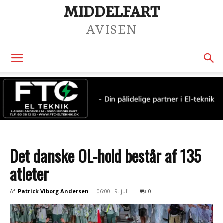
MIDDELFART
AVISEN
Det danske OL-hold består af 135
atleter
Af
Patrick Viborg Andersen
-
06:00 - 9. juli
0