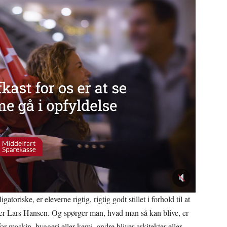
iske, er eleverne rigtig, rigtig godt stillet i forhold til at
ger Lars Hansen. Og spørger man, hvad man så kan blive, er
for maskin, byggeri eller kemi, andre bliver arkitekter eller