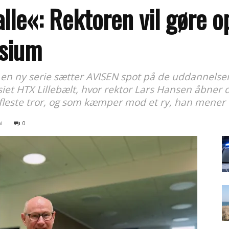
 alle«: Rektoren vil gøre
sium
en ny serie sætter AVISEN spot på de uddannelser
iet HTX Lillebælt, hvor rektor Lars Hansen åbner 
 fleste tror, og som kæmper mod et ry, han mener e
ni
0