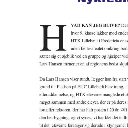
H
VAD KAN JEG BLIVE?
Det 
hvor 9. klasse lakker mod end
HTX Lillebælt i Fredericia er s
ude i fællesarealet omkring bo
sætter sig et øjeblik ved en gruppe og hjælper v
Lars Hansen mener er en af regionens bedst skjul
Da Lars Hansen viser rundt, lægger han fra start v
grund til. Pladsen på EUC Lillebælt blev trang, i 
efteruddannelse, og HTX-eleverne manglede et st
meget sammen med andre elever, der er på deres for
fortæller rektoren, der har haft posten i 20 år. »
den her bygning, og vi synes, vi har fået det indf
til det, eleverne foretager sig derude i klyngerne