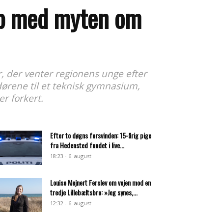
 op med myten om
, der venter regionens unge efter
dørene til et teknisk gymnasium,
r forkert.
Efter to døgns forsvinden: 15-årig pige
fra Hedensted fundet i live...
18:23 - 6. august
Louise Mejnert Ferslev om vejen mod en
tredje Lillebæltsbro: »Jeg synes,...
12:32 - 6. august