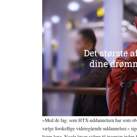
»Med de fag, som HTX-uddannelsen har som obligator
vælge forskellige videregående uddannelser,« si
listen lang. Nogle læser videre til ingeniør inden 