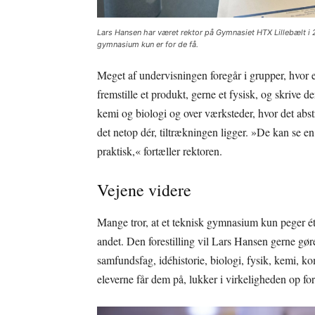
Lars Hansen har været rektor på Gymnasiet HTX Lillebælt i 2
gymnasium kun er for de få.
Meget af undervisningen foregår i grupper, hvor e
fremstille et produkt, gerne et fysisk, og skrive d
kemi og biologi og over værksteder, hvor det abst
det netop dér, tiltrækningen ligger. »De kan se en 
praktisk,« fortæller rektoren.
Vejene videre
Mange tror, at et teknisk gymnasium kun peger ét 
andet. Den forestilling vil Lars Hansen gerne gø
samfundsfag, idéhistorie, biologi, fysik, kemi, k
eleverne får dem på, lukker i virkeligheden op fo