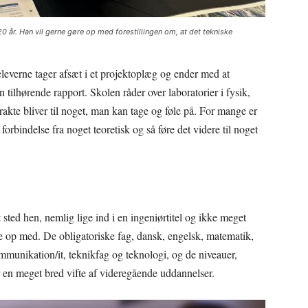
0 år. Han vil gerne gøre op med forestillingen om, at det tekniske
leverne tager afsæt i et projektoplæg og ender med at
en tilhørende rapport. Skolen råder over laboratorier i fysik,
rakte bliver til noget, man kan tage og føle på. For mange er
forbindelse fra noget teoretisk og så føre det videre til noget
sted hen, nemlig lige ind i en ingeniørtitel og ikke meget
re op med. De obligatoriske fag, dansk, engelsk, matematik,
ommunikation/it, teknikfag og teknologi, og de niveauer,
r en meget bred vifte af videregående uddannelser.