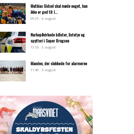
Mathias Gidsel skal møde noget, han
ikke er god til: I...
09:25 - 6. august
Narkopåvirkede bilister, listetyv og
spytteri i Super Brugsen
13:55 - 5. august
Manden, der slukkede for alarmerne
11:40 - 5. august