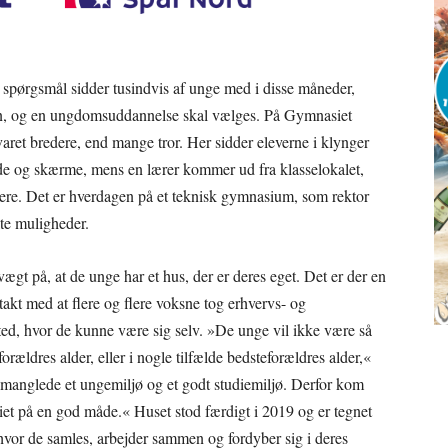
spørgsmål sidder tusindvis af unge med i disse måneder,
en, og en ungdomsuddannelse skal vælges. På Gymnasiet
varet bredere, end mange tror. Her sidder eleverne i klynger
rde og skærme, mens en lærer kommer ud fra klasselokalet,
idere. Det er hverdagen på et teknisk gymnasium, som rektor
te muligheder.
ægt på, at de unge har et hus, der er deres eget. Det er der en
takt med at flere og flere voksne tog erhvervs- og
ed, hvor de kunne være sig selv. »De unge vil ikke være så
ældres alder, eller i nogle tilfælde bedsteforældres alder,«
Vi manglede et ungemiljø og et godt studiemiljø. Derfor kom
riet på en god måde.« Huset stod færdigt i 2019 og er tegnet
, hvor de samles, arbejder sammen og fordyber sig i deres