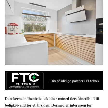
Danskerne indhentede i oktober måned flere lånetilbud til
boligkøb end for et år siden. Dermed er interessen for