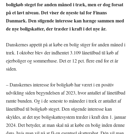
boligkøb steget for anden måned i træk, men er dog forsat
på et lavt niveau. Det viser de nyeste tal for Finans
Danmark. Den stigende interesse kan hænge sammen med
de nye boligskatter, der træder i kraft i det nye år.
Danskernes appetit på at købe en bolig stiger for anden måned i
træk. I oktober blev der indhentet 3.109 lånetilbud til køb af
ejerboliger og sommerhuse. Det er 12 pct. flere end for et år
siden.
– Danskernes interesse for boligkøb har været i en positiv
udvikling siden begyndelsen af 2023, hvor antallet af lånetilbud
ramte bunden. Og i de seneste to måneder i træk er antallet af
lånetilbud til boligkøb steget. Den stigende interesse kan
skyldes, at det nye boligskattesystem træder i kraft den 1. januar
2024. Det betyder, at man skal nå at købe en bolig inden denne
dato, hvis man vil nå at få en eventuel skatterabat. Dén vil man