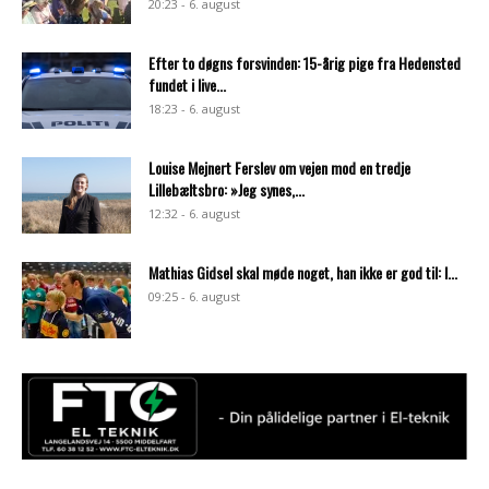
20:23 - 6. august
Efter to døgns forsvinden: 15-årig pige fra Hedensted
fundet i live...
18:23 - 6. august
Louise Mejnert Ferslev om vejen mod en tredje
Lillebæltsbro: »Jeg synes,...
12:32 - 6. august
Mathias Gidsel skal møde noget, han ikke er god til: I...
09:25 - 6. august