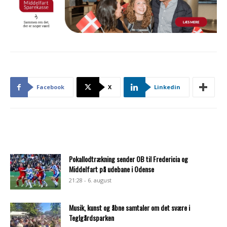
Facebook
X
Linkedin
Pokallodtrækning sender OB til Fredericia og
Middelfart på udebane i Odense
21:28 - 6. august
Musik, kunst og åbne samtaler om det svære i
Teglgårdsparken