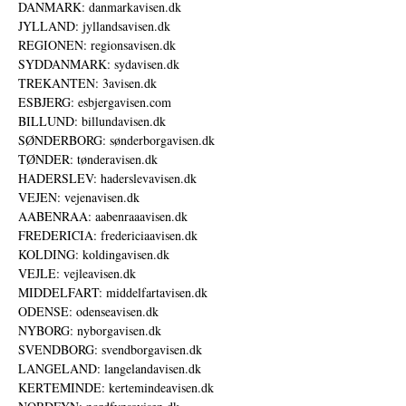
DANMARK: danmarkavisen.dk
JYLLAND: jyllandsavisen.dk
REGIONEN: regionsavisen.dk
SYDDANMARK: sydavisen.dk
TREKANTEN: 3avisen.dk
ESBJERG: esbjergavisen.com
BILLUND: billundavisen.dk
SØNDERBORG: sønderborgavisen.dk
TØNDER: tønderavisen.dk
HADERSLEV: haderslevavisen.dk
VEJEN: vejenavisen.dk
AABENRAA: aabenraaavisen.dk
FREDERICIA: fredericiaavisen.dk
KOLDING: koldingavisen.dk
VEJLE: vejleavisen.dk
MIDDELFART: middelfartavisen.dk
ODENSE: odenseavisen.dk
NYBORG: nyborgavisen.dk
SVENDBORG: svendborgavisen.dk
LANGELAND: langelandavisen.dk
KERTEMINDE: kertemindeavisen.dk