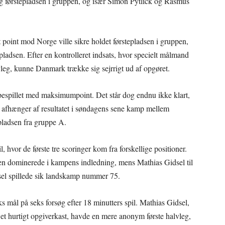
g førstepladsen i gruppen, og især Simon Pytlick og Rasmus
point mod Norge ville sikre holdet førstepladsen i gruppen,
ladsen. Efter en kontrolleret indsats, hvor specielt målmand
leg, kunne Danmark trække sig sejrrigt ud af opgøret.
pespillet med maksimumpoint. Det står dog endnu ikke klart,
 afhænger af resultatet i søndagens sene kamp mellem
ladsen fra gruppe A.
hvor de første tre scoringer kom fra forskellige positioner.
 dominerede i kampens indledning, mens Mathias Gidsel til
dsel spillede sik landskamp nummer 75.
s mål på seks forsøg efter 18 minutters spil. Mathias Gidsel,
t hurtigt opgiverkast, havde en mere anonym første halvleg,