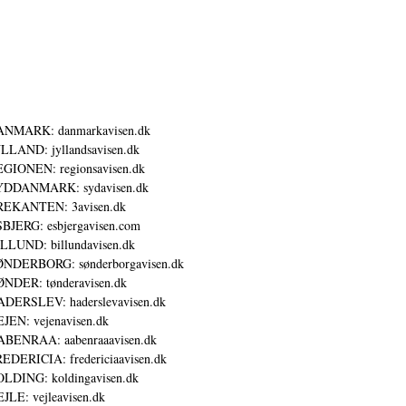
ANMARK: danmarkavisen.dk
LLAND: jyllandsavisen.dk
GIONEN: regionsavisen.dk
YDDANMARK: sydavisen.dk
REKANTEN: 3avisen.dk
BJERG: esbjergavisen.com
LLUND: billundavisen.dk
NDERBORG: sønderborgavisen.dk
NDER: tønderavisen.dk
DERSLEV: haderslevavisen.dk
JEN: vejenavisen.dk
BENRAA: aabenraaavisen.dk
EDERICIA: fredericiaavisen.dk
LDING: koldingavisen.dk
JLE: vejleavisen.dk