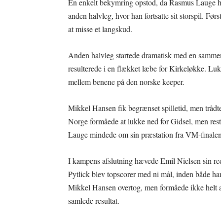
En enkelt bekymring opstod, da Rasmus Lauge hum
anden halvleg, hvor han fortsatte sit storspil. Fø
at misse et langskud.
Anden halvleg startede dramatisk med en sammen
resulterede i en flækket læbe for Kirkeløkke. Lu
mellem benene på den norske keeper.
Mikkel Hansen fik begrænset spilletid, men trådte
Norge formåede at lukke ned for Gidsel, men rest
Lauge mindede om sin præstation fra VM-finalen m
I kampens afslutning hævede Emil Nielsen sin red
Pytlick blev topscorer med ni mål, inden både ha
Mikkel Hansen overtog, men formåede ikke helt a
samlede resultat.