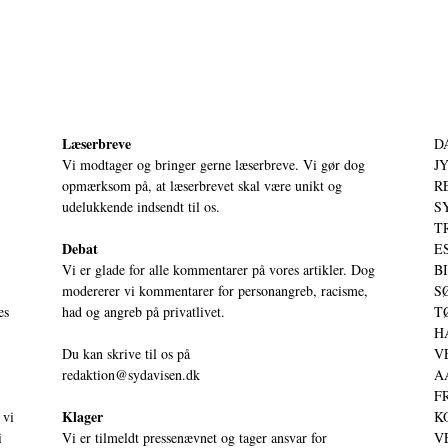
Læserbreve
D
Vi modtager og bringer gerne læserbreve. Vi gør dog
JY
opmærksom på, at læserbrevet skal være unikt og
RE
udelukkende indsendt til os.
S
T
Debat
ES
Vi er glade for alle kommentarer på vores artikler. Dog
BI
modererer vi kommentarer for personangreb, racisme,
SØ
es
had og angreb på privatlivet.
TØ
HA
Du kan skrive til os på
VE
redaktion@sydavisen.dk
AA
FR
Klager
 vi
KO
i
Vi er tilmeldt pressenævnet og tager ansvar for
VE