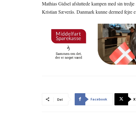
Mathias Gidsel afsluttede kampen med sin tredj
Kristian Sæverås. Danmark kunne dermed fejre en f
Facebook
X
Del