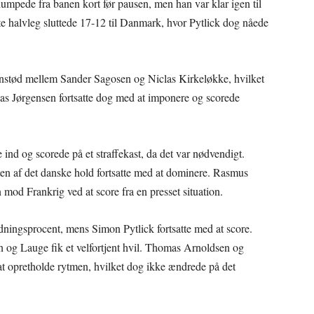
pede fra banen kort før pausen, men han var klar igen til
rste halvleg sluttede 17-12 til Danmark, hvor Pytlick dog nåede
stød mellem Sander Sagosen og Niclas Kirkeløkke, hvilket
kas Jørgensen fortsatte dog med at imponere og scorede
 ind og scorede på et straffekast, da det var nødvendigt.
en af det danske hold fortsatte med at dominere. Rasmus
od Frankrig ved at score fra en presset situation.
ningsprocent, mens Simon Pytlick fortsatte med at score.
n og Lauge fik et velfortjent hvil. Thomas Arnoldsen og
t opretholde rytmen, hvilket dog ikke ændrede på det