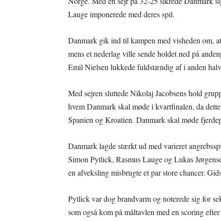
Norge. Med en sejr på 32-25 sikrede Danmark si
Lauge imponerede med deres spil.
Danmark gik ind til kampen med visheden om, at 
mens et nederlag ville sende holdet ned på andenp
Emil Nielsen lukkede fuldstændig af i anden halv
Med sejren sluttede Nikolaj Jacobsens hold grup
hvem Danmark skal møde i kvartfinalen, da dette
Spanien og Kroatien. Danmark skal møde fjerdep
Danmark lagde stærkt ud med varieret angrebsspil, 
Simon Pytlick, Rasmus Lauge og Lukas Jørgensen
en afveksling misbrugte et par store chancer. Gi
Pytlick var dog brandvarm og noterede sig for sek
som også kom på måltavlen med en scoring efter e