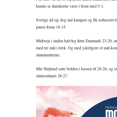
kunne se danskerne være i front med 5-1.
Sverige åd sig dog ind kampen og fik reduceret t
pause foran 18-15.
Midtvejs i anden halvleg førte Danmark 23-20, men
med tre mål i træk. Og med yderligere et mål kom
slutminutterne.
Mie Højlund satte bolden i kassen til 28-26, og så
slutresultatet 28-27.