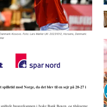
Danmark-Kosovo. Foto: Lars Møller UK: 20231012, Horsens, Denmark:
ler
 spilletid mod Norge, da det blev til en sejr på 28-27 i
r spillede bronzekampen i Jyske Bank Boxen, og tilskuerne