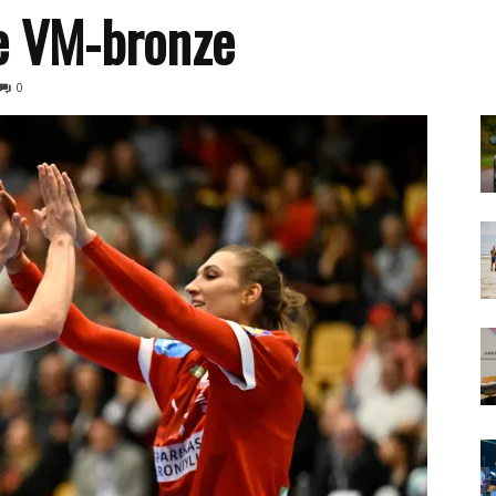
e VM-bronze
0