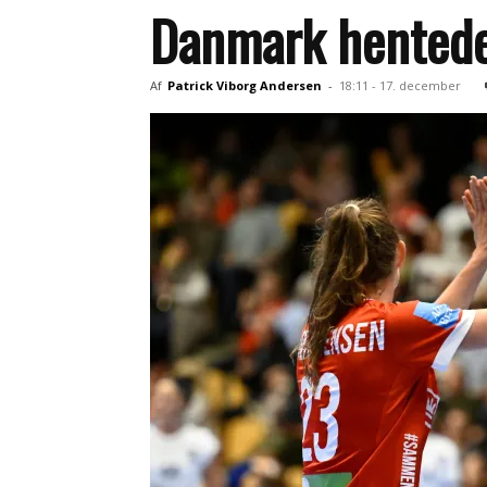
Danmark hented
Af
Patrick Viborg Andersen
-
18:11 - 17. december