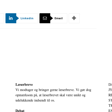
Linkedin
Email
Læserbreve
D
Vi modtager og bringer gerne læserbreve. Vi gør dog
JY
opmærksom på, at læserbrevet skal være unikt og
RE
udelukkende indsendt til os.
S
T
Debat
ES