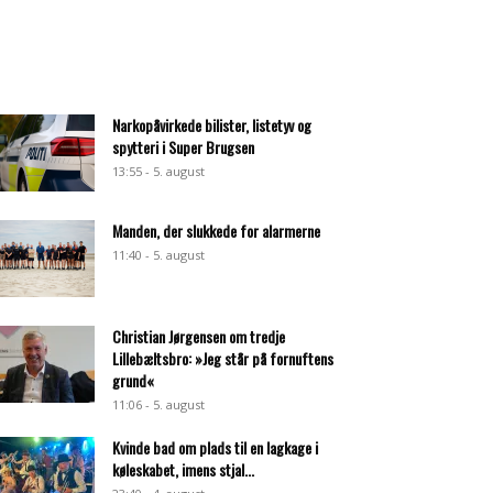
Narkopåvirkede bilister, listetyv og
spytteri i Super Brugsen
13:55 - 5. august
Manden, der slukkede for alarmerne
11:40 - 5. august
Christian Jørgensen om tredje
Lillebæltsbro: »Jeg står på fornuftens
grund«
11:06 - 5. august
Kvinde bad om plads til en lagkage i
køleskabet, imens stjal...