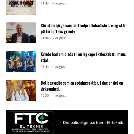
11:40 - 5. august
Christian Jørgensen om tredje Lillebæltsbro: »Jeg står
på fornuftens grund«
11:06 - 5. august
Kvinde bad om plads til en lagkage i køleskabet, imens
stjal...
23:40 - 4. august
Det begyndte som en redningsaktion, i dag er det en
virksomhed...
16:35 - 4. august