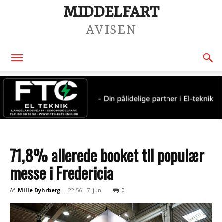
MIDDELFART
AVISEN
71,8% allerede booket til populær
messe i Fredericia
Af
Mille Dyhrberg
-
22:56 - 7. juni
0