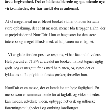
årets begivenhed. Det er både etablerede og spændende nye
virksomheder, der har meldt deres ankomst.
At så meget areal nu er blevet booket vidner om den fortsatte
store opbakning, der er til messen, mener Ida Brøgger Hahn, der
er projektleder på NutriFair. Hun er begejstret for den store
interesse og meget tilfreds med, at halplanen nu er tegnet.
– Vi er glade for den positive respons, vi har fået indtil videre.
Helt præcist er 71,8% af arealet nu booket, hvilket tegner rigtig
godt. Jeg er meget tilfreds med halplanen, og synes det er
lykkedes at få opfyldt de flestes ønsker, fortæller hun.
NutriFair er en messe, der er kendt for sin høje faglighed. En
messe som er rammesættende for at fagfolk og virksomheder,
kan mødes, udveksle viden, opbygge netværk og udforske
forretningsmuligheder i og omkring landbruget.