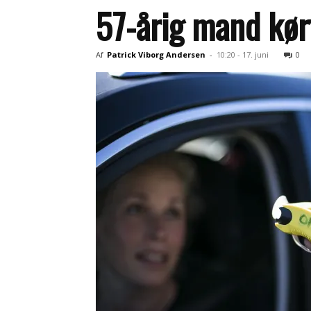
57-årig mand kørt
Af
Patrick Viborg Andersen
-
10:20 - 17. juni
0