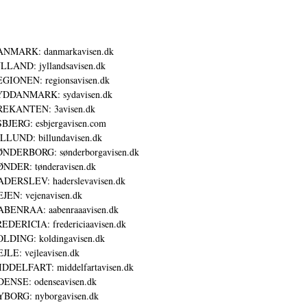
ANMARK: danmarkavisen.dk
LLAND: jyllandsavisen.dk
GIONEN: regionsavisen.dk
YDDANMARK: sydavisen.dk
REKANTEN: 3avisen.dk
BJERG: esbjergavisen.com
LLUND: billundavisen.dk
NDERBORG: sønderborgavisen.dk
NDER: tønderavisen.dk
DERSLEV: haderslevavisen.dk
JEN: vejenavisen.dk
BENRAA: aabenraaavisen.dk
EDERICIA: fredericiaavisen.dk
LDING: koldingavisen.dk
JLE: vejleavisen.dk
DDELFART: middelfartavisen.dk
ENSE: odenseavisen.dk
BORG: nyborgavisen.dk