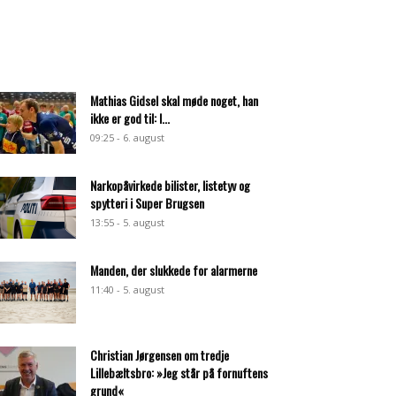
Mathias Gidsel skal møde noget, han
ikke er god til: I...
09:25 - 6. august
Narkopåvirkede bilister, listetyv og
spytteri i Super Brugsen
13:55 - 5. august
Manden, der slukkede for alarmerne
11:40 - 5. august
Christian Jørgensen om tredje
Lillebæltsbro: »Jeg står på fornuftens
grund«