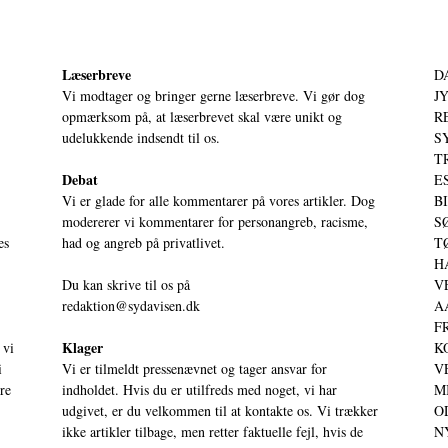
Læserbreve
D
Vi modtager og bringer gerne læserbreve. Vi gør dog
JY
opmærksom på, at læserbrevet skal være unikt og
RE
udelukkende indsendt til os.
S
T
Debat
ES
Vi er glade for alle kommentarer på vores artikler. Dog
BI
modererer vi kommentarer for personangreb, racisme,
SØ
es
had og angreb på privatlivet.
TØ
HA
Du kan skrive til os på
VE
redaktion@sydavisen.dk
AA
FR
Klager
 vi
KO
i
Vi er tilmeldt pressenævnet og tager ansvar for
VE
ere
indholdet. Hvis du er utilfreds med noget, vi har
MI
udgivet, er du velkommen til at kontakte os. Vi trækker
OD
ikke artikler tilbage, men retter faktuelle fejl, hvis de
NY