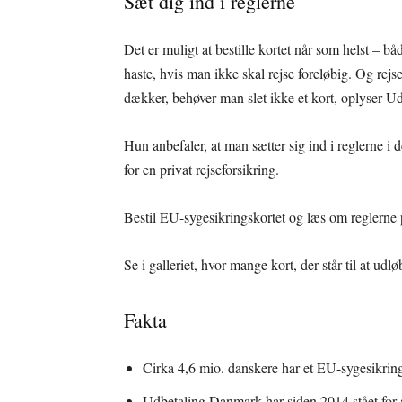
Sæt dig ind i reglerne
Det er muligt at bestille kortet når som helst – b
haste, hvis man ikke skal rejse foreløbig. Og rejs
dækker, behøver man slet ikke et kort, oplyser 
Hun anbefaler, at man sætter sig ind i reglerne i 
for en privat rejseforsikring.
Bestil EU-sygesikringskortet og læs om reglerne 
Se i galleriet, hvor mange kort, der står til at udlø
Fakta
Cirka 4,6 mio. danskere har et EU-sygesikring
Udbetaling Danmark har siden 2014 stået for 