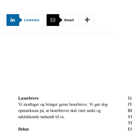
Linkedin
Email
Læserbreve
D
Vi modtager og bringer gerne læserbreve. Vi gør dog
JY
opmærksom på, at læserbrevet skal være unikt og
RE
udelukkende indsendt til os.
S
T
Debat
ES