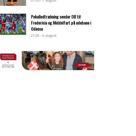
07:35 - 7. august
Pokallodtrækning sender OB til
Fredericia og Middelfart på udebane i
Odense
21:28 - 6. august