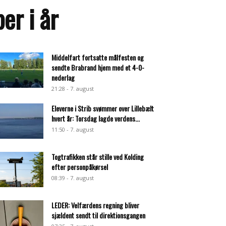
er i år
Middelfart fortsatte målfesten og
sendte Brabrand hjem med et 4-0-
nederlag
21:28 - 7. august
Eleverne i Strib svømmer over Lillebælt
hvert år: Torsdag lagde verdens...
11:50 - 7. august
Togtrafikken står stille ved Kolding
efter personpåkørsel
08:39 - 7. august
LEDER: Velfærdens regning bliver
sjældent sendt til direktionsgangen