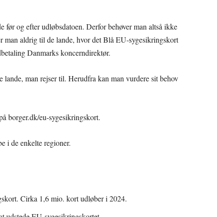
åde før og efter udløbsdatoen. Derfor behøver man altså ikke
er man aldrig til de lande, hvor det Blå EU-sygesikringskort
Udbetaling Danmarks koncerndirektør.
de lande, man rejser til. Herudfra kan man vurdere sit behov
på borger.dk/eu-sygesikringskort.
be i de enkelte regioner.
skort. Cirka 1,6 mio. kort udløber i 2024.
at udstede EU-sygesikringskortet.