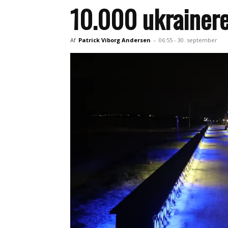
10.000 ukrainere
Af
Patrick Viborg Andersen
-
06:55 - 30. september