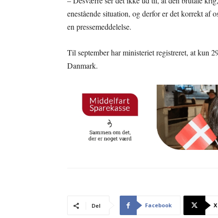
– Desværre ser det ikke ud til, at den brutale krig
enestående situation, og derfor er det korrekt af o
en pressemeddelelse.
Til september har ministeriet registreret, at kun 
Danmark.
Facebook
X
Del