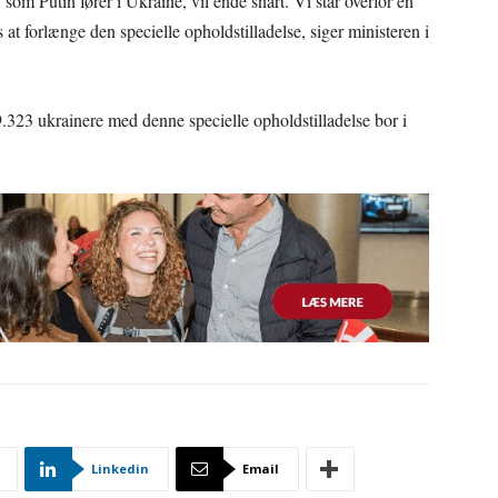
, som Putin fører i Ukraine, vil ende snart. Vi står overfor en
s at forlænge den specielle opholdstilladelse, siger ministeren i
29.323 ukrainere med denne specielle opholdstilladelse bor i
Linkedin
Email