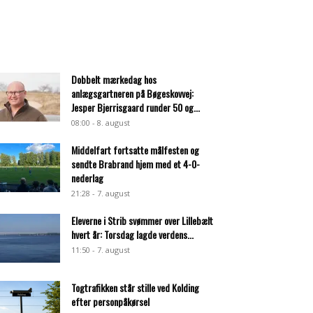
Dobbelt mærkedag hos
anlægsgartneren på Bøgeskovvej:
Jesper Bjerrisgaard runder 50 og...
08:00 - 8. august
Middelfart fortsatte målfesten og
sendte Brabrand hjem med et 4-0-
nederlag
21:28 - 7. august
Eleverne i Strib svømmer over Lillebælt
hvert år: Torsdag lagde verdens...
11:50 - 7. august
Togtrafikken står stille ved Kolding
efter personpåkørsel