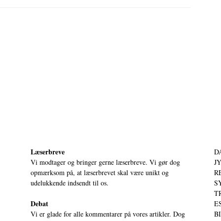
Læserbreve
D
Vi modtager og bringer gerne læserbreve. Vi gør dog
JY
opmærksom på, at læserbrevet skal være unikt og
RE
udelukkende indsendt til os.
S
T
Debat
ES
Vi er glade for alle kommentarer på vores artikler. Dog
BI