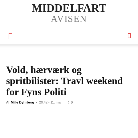
MIDDELFART
AVISEN
Vold, hærværk og spritbilister:
Travl weekend for Fyns Politi
Af
Mille Dyhrberg
-
20:42 - 11. maj
0