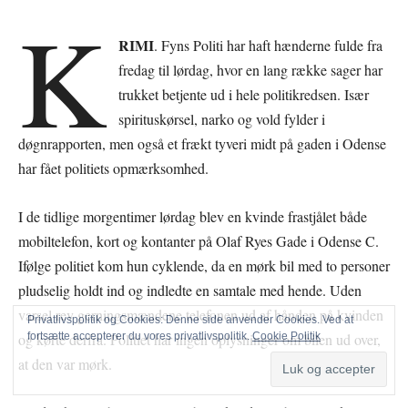
K
RIMI
. Fyns Politi har haft hænderne fulde fra
fredag til lørdag, hvor en lang række sager har
trukket betjente ud i hele politikredsen. Især
spirituskørsel, narko og vold fylder i
døgnrapporten, men også et frækt tyveri midt på gaden i Odense
har fået politiets opmærksomhed.
I de tidlige morgentimer lørdag blev en kvinde frastjålet både
mobiltelefon, kort og kontanter på Olaf Ryes Gade i Odense C.
Ifølge politiet kom hun cyklende, da en mørk bil med to personer
Privatlivspolitik og Cookies: Denne side anvender Cookies. Ved at
pludselig holdt ind og indledte en samtale med hende. Uden
fortsætte accepterer du vores privatlivspolitik.
Cookie Politik
varsel rev gerningsmændene telefonen ud af hånden på kvinden
og kørte derfra. Politiet har ingen oplysninger om bilen ud over,