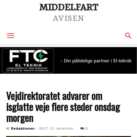
MIDDELFART
AVISEN
Vejdirektoratet advarer om
isglatte veje flere steder onsdag
morgen
Af
Redaktionen
-
08:27 - 31. december
0