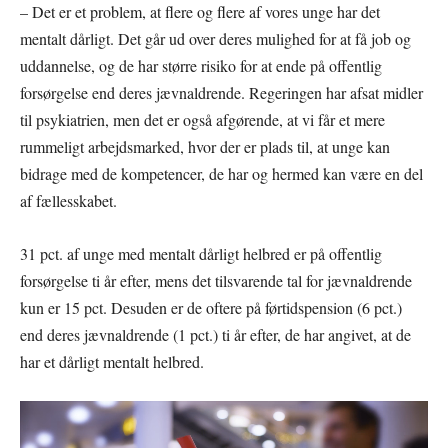
– Det er et problem, at flere og flere af vores unge har det
mentalt dårligt. Det går ud over deres mulighed for at få job og
uddannelse, og de har større risiko for at ende på offentlig
forsørgelse end deres jævnaldrende. Regeringen har afsat midler
til psykiatrien, men det er også afgørende, at vi får et mere
rummeligt arbejdsmarked, hvor der er plads til, at unge kan
bidrage med de kompetencer, de har og hermed kan være en del
af fællesskabet.
31 pct. af unge med mentalt dårligt helbred er på offentlig
forsørgelse ti år efter, mens det tilsvarende tal for jævnaldrende
kun er 15 pct. Desuden er de oftere på førtidspension (6 pct.)
end deres jævnaldrende (1 pct.) ti år efter, de har angivet, at de
har et dårligt mentalt helbred.