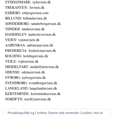
SYDDANMARK: sydavisen.dk
TREKANTEN: 3avisen.dk
ESBJERG: esbjergavisen.com
BILLUND: billundavisen.dk
SØNDERBORG: sønderborgavisen.dk
TØNDER: tønderavisen.dk
HADERSLEV: haderslevavisen.dk
VEJEN: vejenavisen.dk
AABENRAA: aabenraaavisen.dk
FREDERICIA: fredericiaavisen.dk
KOLDING: koldingavisen.dk
VEJLE: vejleavisen.dk
MIDDELFART: middelfartavisen.dk
ODENSE: odenseavisen.dk
NYBORG: nyborgavisen.dk
SVENDBORG: svendborgavisen.dk
LANGELAND: langelandavisen.dk
KERTEMINDE: kertemindeavisen.dk
NORDFYN: nordfynsavisen.dk
Privatlivspolitik og Cookies: Denne side anvender Cookies. Ved at