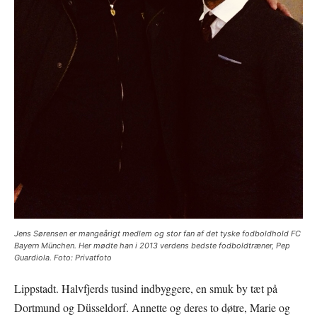
Jens Sørensen er mangeårigt medlem og stor fan af det tyske fodboldhold FC
Bayern München. Her mødte han i 2013 verdens bedste fodboldtræner, Pep
Guardiola. Foto: Privatfoto
Lippstadt. Halvfjerds tusind indbyggere, en smuk by tæt på
Dortmund og Düsseldorf. Annette og deres to døtre, Marie og