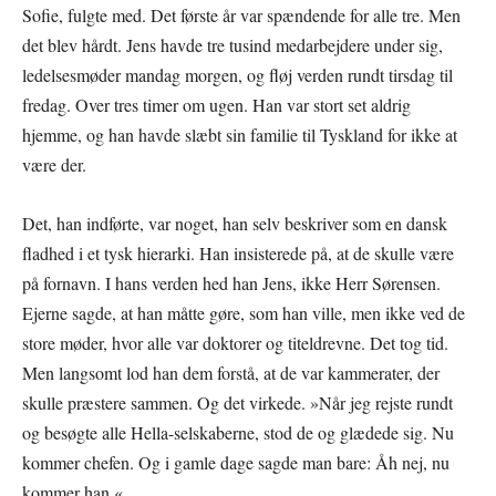
Sofie, fulgte med. Det første år var spændende for alle tre. Men
det blev hårdt. Jens havde tre tusind medarbejdere under sig,
ledelsesmøder mandag morgen, og fløj verden rundt tirsdag til
fredag. Over tres timer om ugen. Han var stort set aldrig
hjemme, og han havde slæbt sin familie til Tyskland for ikke at
være der.
Det, han indførte, var noget, han selv beskriver som en dansk
fladhed i et tysk hierarki. Han insisterede på, at de skulle være
på fornavn. I hans verden hed han Jens, ikke Herr Sørensen.
Ejerne sagde, at han måtte gøre, som han ville, men ikke ved de
store møder, hvor alle var doktorer og titeldrevne. Det tog tid.
Men langsomt lod han dem forstå, at de var kammerater, der
skulle præstere sammen. Og det virkede. »Når jeg rejste rundt
og besøgte alle Hella-selskaberne, stod de og glædede sig. Nu
kommer chefen. Og i gamle dage sagde man bare: Åh nej, nu
kommer han.«