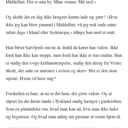
Middelfart. Det er min by. Mine venner. Mit sted.«
Og skulle det en dag ikke længere kunne lade sig gøre? »Hvis
ikke jeg kan blive gammel i Middelfart, vil jeg nok ende mine
sidste dage i Irland eller Sydeuropa,« tilføjer han med et smil.
Han bliver halvfjerds om tre år. Indtil da kører han videre. Ikke
fordi han ikke kan stoppe, men fordi han ikke er træt endnu. Han
er stadig den evige kraftanstrengelse, stadig den dreng fra Vestre
Skole, der satte en annonce i avisen og skrev: Her er den store
stjerne. Hvem vil have mig?
Forskellen er bare, at nu er det ham, der giver videre. Og at
slipset fra det første møde i Tyskland stadig hænger i garderoben.
Som en påmindelse om, hvad man kan nå, hvis man ikke lader
sig begrænse. Og hvad man aldrig må glemme at vende hjem til.