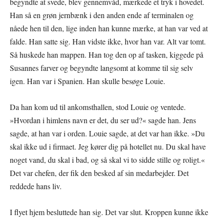
begyndte at svede, blev gennemvåd, mærkede et tryk i hovedet.
Han så en grøn jernbænk i den anden ende af terminalen og
nåede hen til den, lige inden han kunne mærke, at han var ved at
falde. Han satte sig. Han vidste ikke, hvor han var. Alt var tomt.
Så huskede han mappen. Han tog den op af tasken, kiggede på
Susannes farver og begyndte langsomt at komme til sig selv
igen. Han var i Spanien. Han skulle besøge Louie.
Da han kom ud til ankomsthallen, stod Louie og ventede.
»Hvordan i himlens navn er det, du ser ud?« sagde han. Jens
sagde, at han var i orden. Louie sagde, at det var han ikke. »Du
skal ikke ud i firmaet. Jeg kører dig på hotellet nu. Du skal have
noget vand, du skal i bad, og så skal vi to sidde stille og roligt.«
Det var chefen, der fik den besked af sin medarbejder. Det
reddede hans liv.
I flyet hjem besluttede han sig. Det var slut. Kroppen kunne ikke