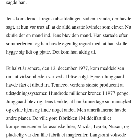
sagde han.
Jens kom derud. I regnskabsafdelingen sad en kvinde, der havde
sagt, at hun var træt af, at de altid ansatte kvinder som elever. Nu
skulle der en mand ind. Jens blev den mand. Han startede efter
sommerferien, og han havde egentlig regnet med, at han skulle
hygge sig lidt og pjatte. Det kom han aldrig til.
Et halvt år senere, den 12. december 1977, kom meddelelsen
om, at virksomheden var ved at blive solgt. Ejeren Junggaard
havde fået et tilbud fra Tenneco, verdens største producent af
udstødningssystemer. Hundrede millioner kroner. I 1977-penge.
Junggaard blev rig. Jens tænkte, at han kunne tage sin minicykel
og cykle hjem og finde noget andet. Men amerikanerne havde
andre planer. De ville gøre fabrikken i Middelfart til et
kompetencecenter for asiatiske biler, Mazda, Toyota, Nissan, og
pludselig var den lille fabrik et magtcenter. Langsomt voksede