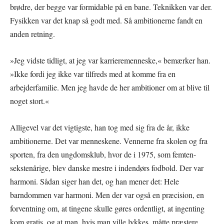
brødre, der begge var formidable på en bane. Teknikken var der.
Fysikken var det knap så godt med. Så ambitionerne fandt en
anden retning.
»Jeg vidste tidligt, at jeg var karrieremenneske,« bemærker han.
»Ikke fordi jeg ikke var tilfreds med at komme fra en
arbejderfamilie. Men jeg havde de her ambitioner om at blive til
noget stort.«
Alligevel var det vigtigste, han tog med sig fra de år, ikke
ambitionerne. Det var menneskene. Vennerne fra skolen og fra
sporten, fra den ungdomsklub, hvor de i 1975, som femten-
sekstenårige, blev danske mestre i indendørs fodbold. Der var
harmoni. Sådan siger han det, og han mener det: Hele
barndommen var harmoni. Men der var også en præcision, en
forventning om, at tingene skulle gøres ordentligt, at ingenting
kom gratis, og at man, hvis man ville lykkes, måtte præstere.