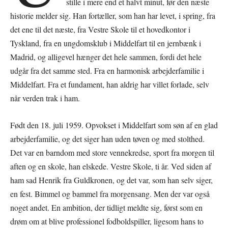
stille i mere end et halvt minut, før den næste
historie melder sig. Han fortæller, som han har levet, i spring, fra
det ene til det næste, fra Vestre Skole til et hovedkontor i
Tyskland, fra en ungdomsklub i Middelfart til en jernbænk i
Madrid, og alligevel hænger det hele sammen, fordi det hele
udgår fra det samme sted. Fra en harmonisk arbejderfamilie i
Middelfart. Fra et fundament, han aldrig har villet forlade, selv
når verden trak i ham.
Født den 18. juli 1959. Opvokset i Middelfart som søn af en glad
arbejderfamilie, og det siger han uden tøven og med stolthed.
Det var en barndom med store vennekredse, sport fra morgen til
aften og en skole, han elskede. Vestre Skole, ti år. Ved siden af
ham sad Henrik fra Guldkronen, og det var, som han selv siger,
en fest. Bimmel og bammel fra morgensang. Men der var også
noget andet. En ambition, der tidligt meldte sig, først som en
drøm om at blive professionel fodboldspiller, ligesom hans to