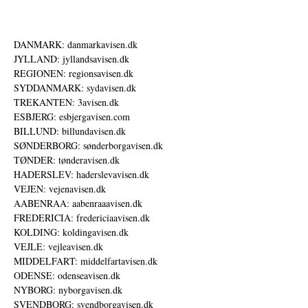
DANMARK: danmarkavisen.dk
JYLLAND: jyllandsavisen.dk
REGIONEN: regionsavisen.dk
SYDDANMARK: sydavisen.dk
TREKANTEN: 3avisen.dk
ESBJERG: esbjergavisen.com
BILLUND: billundavisen.dk
SØNDERBORG: sønderborgavisen.dk
TØNDER: tønderavisen.dk
HADERSLEV: haderslevavisen.dk
VEJEN: vejenavisen.dk
AABENRAA: aabenraaavisen.dk
FREDERICIA: fredericiaavisen.dk
KOLDING: koldingavisen.dk
VEJLE: vejleavisen.dk
MIDDELFART: middelfartavisen.dk
ODENSE: odenseavisen.dk
NYBORG: nyborgavisen.dk
SVENDBORG: svendborgavisen.dk