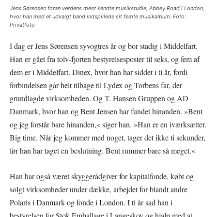
Jens Sørensen foran verdens mest kendte musikstudie, Abbey Road i London,
hvor han med et udvalgt band indspillede sit femte musikalbum. Foto:
Privatfoto
I dag er Jens Sørensen syvogtres år og bor stadig i Middelfart.
Han er gået fra tolv-fjorten bestyrelsesposter til seks, og fem af
dem er i Middelfart. Dinex, hvor han har siddet i ti år, fordi
forbindelsen går helt tilbage til Lydex og Torbens far, der
grundlagde virksomheden. Og T. Hansen Gruppen og AD
Danmark, hvor han og Bent Jensen har fundet hinanden. »Bent
og jeg forstår bare hinanden,« siger han. »Han er en iværksætter.
Big time. Når jeg kommer med noget, tager det ikke ti sekunder,
før han har taget en beslutning. Bent rummer bare så meget.«
Han har også været skyggerådgiver for kapitalfonde, købt og
solgt virksomheder under dække, arbejdet for blandt andre
Polaris i Danmark og fonde i London. I ti år sad han i
bestyrelsen for Stok Emballage i Langeskov og hjalp med at