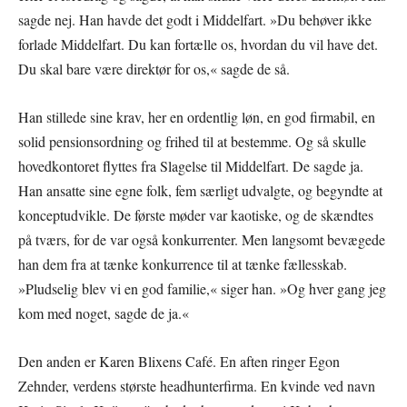
sagde nej. Han havde det godt i Middelfart. »Du behøver ikke
forlade Middelfart. Du kan fortælle os, hvordan du vil have det.
Du skal bare være direktør for os,« sagde de så.
Han stillede sine krav, her en ordentlig løn, en god firmabil, en
solid pensionsordning og frihed til at bestemme. Og så skulle
hovedkontoret flyttes fra Slagelse til Middelfart. De sagde ja.
Han ansatte sine egne folk, fem særligt udvalgte, og begyndte at
konceptudvikle. De første møder var kaotiske, og de skændtes
på tværs, for de var også konkurrenter. Men langsomt bevægede
han dem fra at tænke konkurrence til at tænke fællesskab.
»Pludselig blev vi en god familie,« siger han. »Og hver gang jeg
kom med noget, sagde de ja.«
Den anden er Karen Blixens Café. En aften ringer Egon
Zehnder, verdens største headhunterfirma. En kvinde ved navn