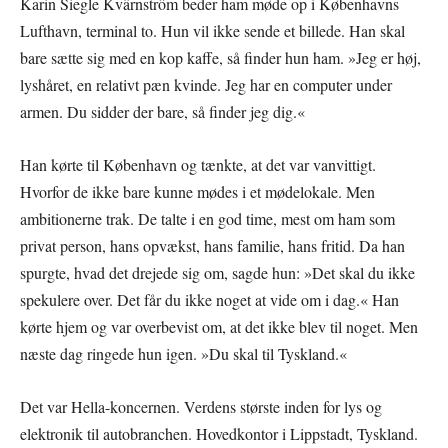
Karin Siegle Kvärnström beder ham møde op i Københavns
Lufthavn, terminal to. Hun vil ikke sende et billede. Han skal
bare sætte sig med en kop kaffe, så finder hun ham. »Jeg er høj,
lyshåret, en relativt pæn kvinde. Jeg har en computer under
armen. Du sidder der bare, så finder jeg dig.«
Han kørte til København og tænkte, at det var vanvittigt.
Hvorfor de ikke bare kunne mødes i et mødelokale. Men
ambitionerne trak. De talte i en god time, mest om ham som
privat person, hans opvækst, hans familie, hans fritid. Da han
spurgte, hvad det drejede sig om, sagde hun: »Det skal du ikke
spekulere over. Det får du ikke noget at vide om i dag.« Han
kørte hjem og var overbevist om, at det ikke blev til noget. Men
næste dag ringede hun igen. »Du skal til Tyskland.«
Det var Hella-koncernen. Verdens største inden for lys og
elektronik til autobranchen. Hovedkontor i Lippstadt, Tyskland.