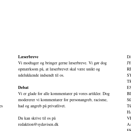
Læserbreve
D
Vi modtager og bringer gerne læserbreve. Vi gør dog
JY
opmærksom på, at læserbrevet skal være unikt og
RE
udelukkende indsendt til os.
S
T
Debat
ES
Vi er glade for alle kommentarer på vores artikler. Dog
BI
modererer vi kommentarer for personangreb, racisme,
SØ
es
had og angreb på privatlivet.
TØ
HA
Du kan skrive til os på
VE
redaktion@sydavisen.dk
AA
FR