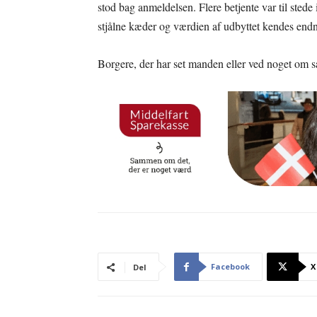
stod bag anmeldelsen. Flere betjente var til stede
stjålne kæder og værdien af udbyttet kendes endn
Borgere, der har set manden eller ved noget om sa
Facebook
X
Del