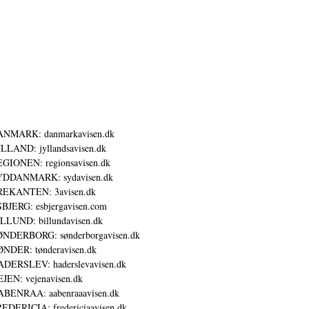
ANMARK: danmarkavisen.dk
LLAND: jyllandsavisen.dk
GIONEN: regionsavisen.dk
YDDANMARK: sydavisen.dk
REKANTEN: 3avisen.dk
BJERG: esbjergavisen.com
LLUND: billundavisen.dk
NDERBORG: sønderborgavisen.dk
NDER: tønderavisen.dk
DERSLEV: haderslevavisen.dk
JEN: vejenavisen.dk
BENRAA: aabenraaavisen.dk
EDERICIA: fredericiaavisen.dk