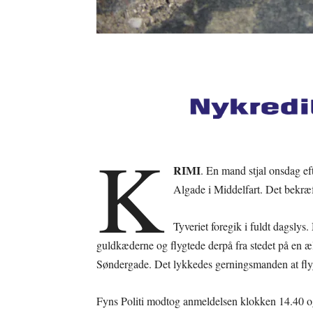
K
RIMI
. En mand stjal onsdag e
Algade i Middelfart. Det bekræf
Tyveriet foregik i fuldt dagsly
guldkæderne og flygtede derpå fra stedet på en æ
Søndergade. Det lykkedes gerningsmanden at fly
Fyns Politi modtog anmeldelsen klokken 14.40 og