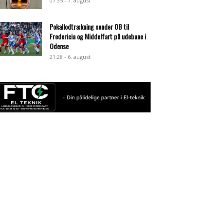
07:35 - 7. august
Pokallodtrækning sender OB til
Fredericia og Middelfart på udebane i
Odense
21:28 - 6. august