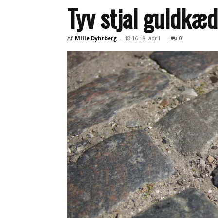
Tyv stjal guldkæ
Af
Mille Dyhrberg
-
18:16 - 8. april
0