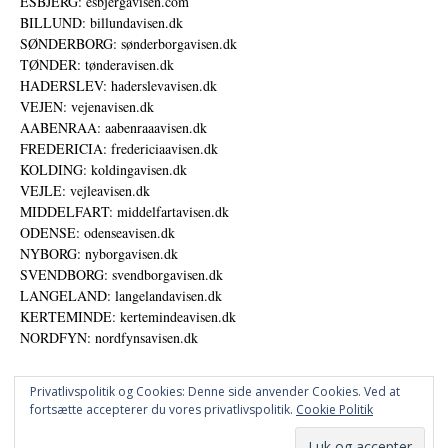
ESBJERG: esbjergavisen.com
BILLUND: billundavisen.dk
SØNDERBORG: sønderborgavisen.dk
TØNDER: tønderavisen.dk
HADERSLEV: haderslevavisen.dk
VEJEN: vejenavisen.dk
AABENRAA: aabenraaavisen.dk
FREDERICIA: fredericiaavisen.dk
KOLDING: koldingavisen.dk
VEJLE: vejleavisen.dk
MIDDELFART: middelfartavisen.dk
ODENSE: odenseavisen.dk
NYBORG: nyborgavisen.dk
SVENDBORG: svendborgavisen.dk
LANGELAND: langelandavisen.dk
KERTEMINDE: kertemindeavisen.dk
NORDFYN: nordfynsavisen.dk
Privatlivspolitik og Cookies: Denne side anvender Cookies. Ved at
fortsætte accepterer du vores privatlivspolitik.
Cookie Politik
Annoncer
Udgiver