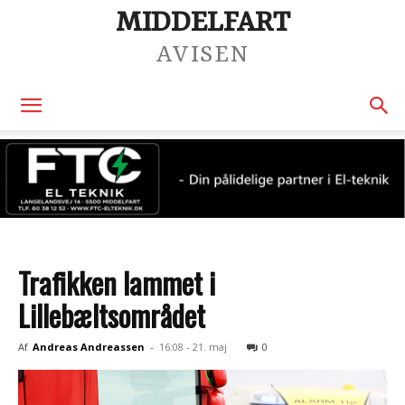
MIDDELFART
AVISEN
Trafikken lammet i
Lillebæltsområdet
Af
Andreas Andreassen
-
16:08 - 21. maj
0