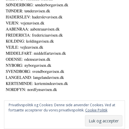
SØNDERBORG: sønderborgavisen.dk
TØNDER: tønderavisen.dk
HADERSLEV: haderslevavisen.dk
VEJEN: vejenavisen.dk
AABENRAA: aabenraaavisen.dk
FREDERICIA: fredericiaavisen.dk
KOLDING: koldingavisen.dk
VEJLE: vejleavisen.dk
MIDDELFART: middelfartavisen.dk
ODENSE: odenseavisen.dk
NYBORG: nyborgavisen.dk
SVENDBORG: svendborgavisen.dk
LANGELAND: langelandavisen.dk
KERTEMINDE: kertemindeavisen.dk
NORDFYN: nordfynsavisen.dk
Privatlivspolitik og Cookies: Denne side anvender Cookies. Ved at
fortsætte accepterer du vores privatlivspolitik.
Cookie Politik
Annoncer
Udgiver
© DANSKE DIGITALE MEDIER A/S - NYHEDER, ANALYSER OG PERSPEKTIVER