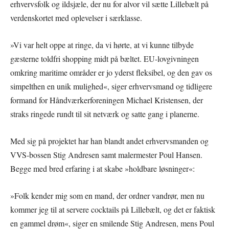
erhvervsfolk og ildsjæle, der nu for alvor vil sætte Lillebælt på
verdenskortet med oplevelser i særklasse.
»Vi var helt oppe at ringe, da vi hørte, at vi kunne tilbyde
gæsterne toldfri shopping midt på bæltet. EU-lovgivningen
omkring maritime områder er jo yderst fleksibel, og den gav os
simpelthen en unik mulighed«, siger erhvervsmand og tidligere
formand for Håndværkerforeningen Michael Kristensen, der
straks ringede rundt til sit netværk og satte gang i planerne.
Med sig på projektet har han blandt andet erhvervsmanden og
VVS-bossen Stig Andresen samt malermester Poul Hansen.
Begge med bred erfaring i at skabe »holdbare løsninger«:
»Folk kender mig som en mand, der ordner vandrør, men nu
kommer jeg til at servere cocktails på Lillebælt, og det er faktisk
en gammel drøm«, siger en smilende Stig Andresen, mens Poul