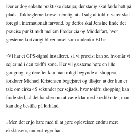
Der er dog enkelte praktiske detaljer, der stadig skal falde helt på
plads. Toldreglerne kræver nemlig, at al salg af toldfri varer skal
foregå i internationalt farvand, og derfor skal Jensine finde det
præcise punkt midt mellem Fredericia og Middelfart, hvor
gæsterne kortvarigt bliver anset som »udenfor EU«:
»Vi har et GPS-signal installeret, så vi præcist kan se, hvornår vi
sejler ud i den toldfri zone. Her vil gæsterne høre en lille
gongong, og derefter kan man roligt begynde at shoppe«,
forklarer Michael Kristensen begejstret og tilføjer, at der kun er
tale om cirka 45 sekunder per sejlads, hvor toldfri shopping kan
finde sted, så det handler om at være klar med kreditkortet, man
kan dog bestille på forhånd.
»Men det er jo bare med til at gøre oplevelsen endnu mere
eksklusiv«, understreger han.